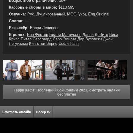
Возрастное ограничение:
18+
Кассовые сборы в мире:
$118 595
Озвучка:
Рус. Дублированный, MGG (укр), Eng.Original
Слоган:
—
Режиссёр:
Барри Левинсон
В ролях:
Бен Фостер
Билли Магнуссен
Дэнни ДеВито
Вики
Крипс
Питер Сарсгаард
Саро Эмирзе
Дар Зузовски
Джон
Легуизамо
Кингстон Верне
Софи Напп
Гарри Хафт: Последний бой (фильм 2021) смотреть онлайн
бесплатно
Смотреть онлайн
Плеер #2