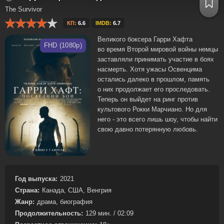
The Survivor
КП:
6.6
IMDB:
6.7
Великого боксера Гарри Хафта
FHD (1080p)
во время Второй мировой войны немцы
заставляли принимать участие в боях
насмерть. Хотя ужасы Освенцима
остались далеко в прошлом, память
о них продолжает его проследовать.
Теперь он выйдет на ринг против
культового Рокки Марчиано. Но для
него - это всего лишь шоу, чтобы найти
свою давно потерянную любовь.
Год выпуска:
2021
Страна:
Канада, США, Венгрия
Жанр:
драма, биография
Продолжительность:
129 мин. / 02:09