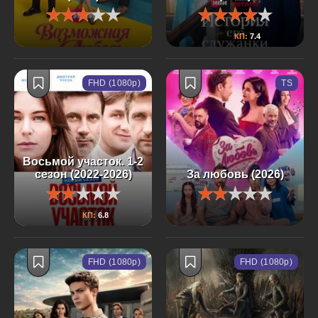
КП:
7.4
FHD (1080p)
TS
Восьмой участок. 1-2
сезон (2022-2026)
За любовь (2026)
КП:
6.8
FHD (1080p)
FHD (1080p)