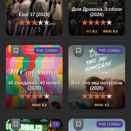
Дом Дракона. 3 сезон
Ещё 17 (2026)
(2026)
КП:
8.1
IMDB:
8.3
FHD (1080p)
FHD (1080p)
40 свиданий, 40 ночей
Всё, что мы потеряли
(2026)
(2026)
IMDB:
6.2
IMDB:
5.1
TS
FHD (1080p)