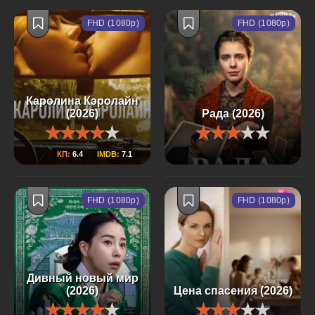
FHD (1080p)
FHD (1080p)
Каролина Кэролайн
(2026)
Рада (2026)
КП:
6.4
IMDB:
7.1
FHD (1080p)
FHD (1080p)
Дивный новый мир
(2026)
Цена спасения (2026)