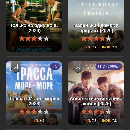
Только на одну ночь
Маленький домик в
(2026)
прериях (2026)
КП:
7.2
IMDB:
7.3
TS
FHD (1080p)
Трасса «Море - море»
Абсолютная величина
(2026)
любви (2026)
КП:
6.6
КП:
7.7
IMDB:
7.2