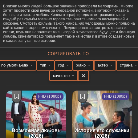
В жизни многих людей большое значение приобрели мелодрамы. Многие
хотят провести свой вечер за очередной историей, в которой показана
большая и чистая любовь. Кинематограф продолжает развиваться и
каждый раз судьбы главных героев становятся намного насыщенней и
сложнее. Смотреть фильмы такого жанра, как мелодрамы можно прямо на
сайте киного в хорошем качестве. Людям нравятся смотреть красивые
сказки, ведь они наполняют жизнь верой в счастливое будущее и большую
любовь. Кинематограф применяет такие качества и в итоге создает новые
и самые запутанные истории.
СОРТИРОВАТЬ ПО:
по умолчанию
тип
год
жанр
актер
страна
качество
FHD (1080p)
FHD (1080p)
Возможная любовь
История его служанки
(2026)
(2026)