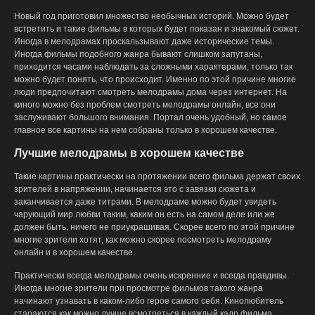
Новый год приготовил множество необычных историй. Можно будет
встретить и такие фильмы в которых будет показан и знакомый сюжет.
Иногда в мелодрамах проскальзывают даже исторические темы.
Иногда фильмы подобного жанра бывают слишком запутаны,
приходится часами наблюдать за сложными характерами, только так
можно будет понять, что происходит. Именно по этой причине многие
люди предпочитают смотреть мелодрамы дома через интернет. На
киного можно без проблем смотреть мелодрамы онлайн, все они
заслуживают большого внимания. Портал очень удобный, но самое
главное все картины на нем собраны только в хорошем качестве.
Лучшие мелодрамы в хорошем качестве
Такие картины практически на протяжении всего фильма держат своих
зрителей в напряжении, начинается это с завязки сюжета и
заканчивается даже титрами. В мелодраме можно будет увидеть
чарующий мир любви таким, каким он есть на самом деле или же
должен быть, ничего не приукрашивая. Скорее всего по этой причине
многие зрители хотят, как можно скорее посмотреть мелодраму
онлайн и в хорошем качестве.
Практически всегда мелодрамы очень искренние и всегда правдивы.
Иногда многие зрители при просмотре фильмов такого жанра
начинают узнавать в каком-либо герое самого себя. Кинолюбитель
стараются как можно лучше всмотреться в каждый кадр фильма,