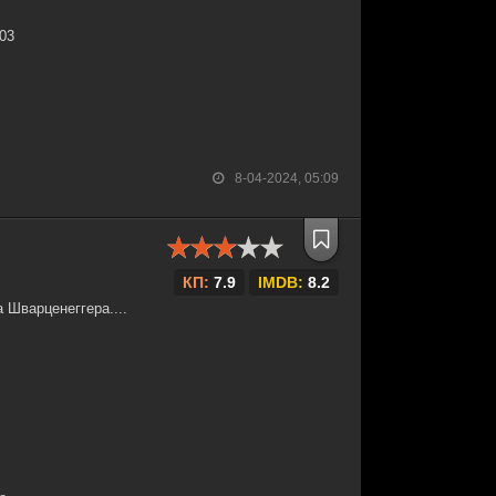
:03
8-04-2024, 05:09
КП:
7.9
IMDB:
8.2
 Шварценеггера....