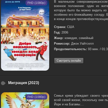
В маленьком североамериканском
FHD (1080p)
военное положение: один из жит
которую было бы можно видеть из 
особенно его ближайшему соседу. 
в конце концов противоборствующие
Страна:
США
Год:
2006
Жанр:
комедия, семейный
Режиссер:
Джон Уайтселл
Продолжительность:
93 мин. / 01:
Смотреть онлайн
Миграция (2023)
Семья крякв убеждает своего чрез
FHD (1080p)
всей своей жизни, поскольку они п
Йорк и на Багамы....