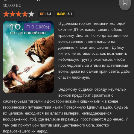
10,000 BC
КП:
6.3
IMDB:
5.1
В далеком горном племени молодой
FHD (1080p)
охотник Д'Лех нашел свою любовь -
красотку Эволет. Но когда загадочное
воинственное племя напало на
деревню и похитило Эволет, Д'Леху
ничего не оставалось, как возглавить
небольшую группу охотников, чтобы
проследовать за этими властелинами
войны даже на самый край света, дабы
спасти любимую.
Ведомому судьбой отряду неумелых
воинов предстоит сразиться с
саблезубыми тиграми и доисторическими хищниками и в конце
героического путешествия найти Потерянную Цивилизацию. Судьба
их целиком находится во власти империи, неподдающейся
воображению, той, где великие пирамиды простираются до небес. И
там они примут бой против могущественного бога, жестко
поработившего их народ.