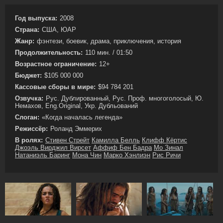
Год выпуска:
2008
Страна:
США, ЮАР
Жанр:
фэнтези, боевик, драма, приключения, история
Продолжительность:
110 мин. / 01:50
Возрастное ограничение:
12+
Бюджет:
$105 000 000
Кассовые сборы в мире:
$94 784 201
Озвучка:
Рус. Дублированный, Рус. Проф. многоголосый, Ю.
Немахов, Eng.Original, Укр. Дубльований
Слоган:
«Когда началась легенда»
Режиссёр:
Роланд Эммерих
В ролях:
Стивен Стрейт
Камилла Белль
Клифф Кёртис
Джоэль Вирджил Вирсет
Аффиф Бен Бадра
Мо Зинал
Натаниэль Баринг
Мона Чин
Марко Хэнлиэн
Рис Ричи