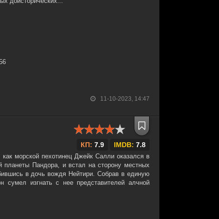
ых доисторических...
:56
11-10-2023, 14:47
КП:
7.9
IMDB:
7.8
р как морской пехотинец Джейк Салли оказался в
й планеты Пандора, и встал на сторону местных
юбившись в дочь вождя Нейтири. Собрав в единую
н сумел изгнать с нее представителей алчной