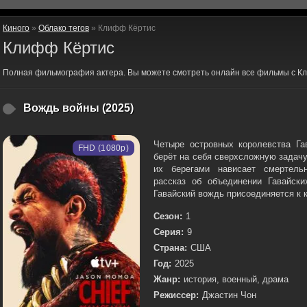
Киного
»
Облако тегов
» Клифф Кёртис
Клифф Кёртис
Полная фильмография актера. Вы можете смотреть онлайн все фильмы с К
Вождь войны (2025)
Четыре островных королевства Га
FHD (1080p)
берёт на себя сверхсложную задачу
их берегами нависает смертельн
рассказ об объединении Гавайски
Гавайский вождь присоединяется к к
Сезон:
1
Серия:
9
Страна:
США
Год:
2025
Жанр:
история, военный, драма
Режиссер:
Джастин Чон