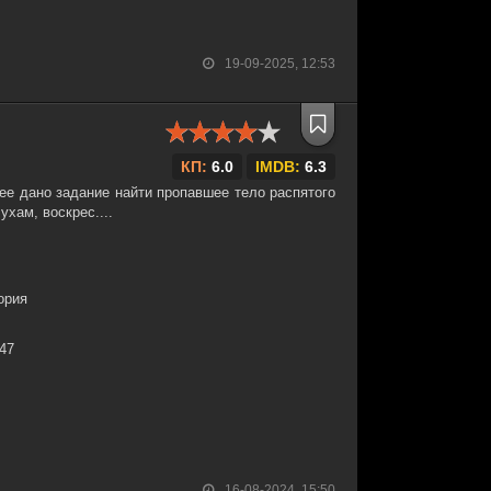
19-09-2025, 12:53
КП:
6.0
IMDB:
6.3
дее дано задание найти пропавшее тело распятого
ухам, воскрес....
ория
:47
16-08-2024, 15:50