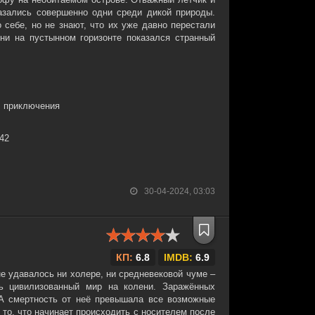
азались совершенно одни среди дикой природы.
 себе, но не знают, что их уже давно перестали
дни на пустынном горизонте показался странный
, приключения
:42
30-04-2024, 03:03
КП:
6.8
IMDB:
6.9
не удавалось ни холере, ни средневековой чуме –
сь цивилизованный мир на колени. Заражённых
 А смертность от неё превышала все возможные
то, что начинает происходить с носителем после