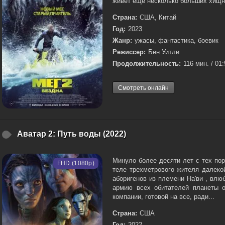
живет еще несколько больших хищн
Страна:
США, Китай
Год:
2023
Жанр:
ужасы, фантастика, боевик
Режиссер:
Бен Уитли
Продолжительность:
116 мин. / 01
Смотреть онлайн
Аватар 2: Путь воды (2022)
Минуло более десяти лет с тех по
FHD (1080p)
теле трехметрового жителя далеко
аборигенов из племени На'ви , вл
армию всех обитателей планеты о
компании, готовой на все, ради...
Страна:
США
Год:
2022