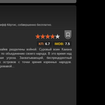
лифф Кёртис, собвершенно бесплатно.
КП:
6.7
IMDB:
7.5
вайев разделены войной. Суровый воин Каиана
 по объединению своего народа. В это время над
ая угроза. Захватывающий, беспрецедентный
х островов с точки зрения коренных народов.
ровавой...