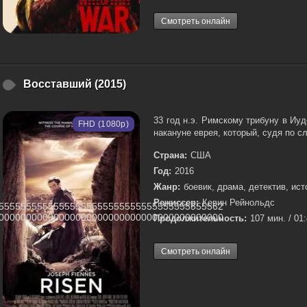
Смотреть онлайн
Восставший (2015)
33 год н.э. Римскому трибуну в Иу
FHD (1080p)
накануне еврея, который, судя по сл
Страна:
США
Год:
2016
Жанр:
боевик, драма, детектив, ист
Режиссер:
Кевин Рейнольдс
55555555555555555555555555555555555555562
00000000000000000000000000000000000000000
Продолжительность:
107 мин. / 01
Смотреть онлайн