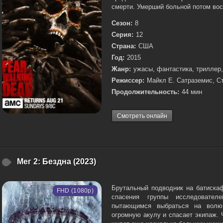
смерти. Умерший больной потом восс
Сезон:
8
Серия:
12
Страна:
США
Год:
2015
Жанр:
ужасы, фантастика, триллер
Режиссер:
Майкл Е. Сатраземис, 
Продолжительность:
44 мин
Смотреть онлайн
Мег 2: Бездна (2023)
Брутальный подводник на батиска
FHD (1080p)
спасения группы исследовател
пытающимся выбраться на волю 
огромную акулу и спасает экипаж. 