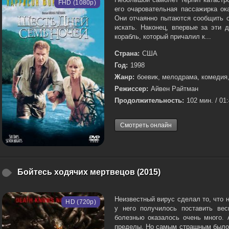
FHD (1080p)
его очаровательная пассажирка ок
Они отчаянно пытаются сообщить о
искать. Наконец, впервые за эти 
корабль, который причалил к...
Страна:
США
Год:
1998
Жанр:
боевик, мелодрама, комедия
Режиссер:
Айвен Райтман
Продолжительность:
102 мин. / 01
Смотреть онлайн
Бойтесь ходячих мертвецов (2015)
Неизвестный вирус сделал то, что 
HD (720p)
у него получилось поставить ве
болезнью оказалось очень много.
пределы. Но самым страшным было 