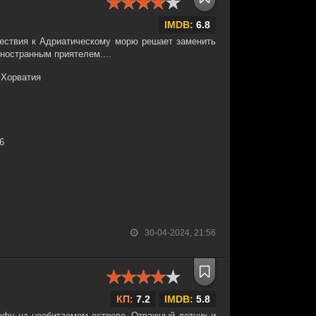
IMDB:
6.8
ествия к Адриатическому морю решает заменить
иностранным приятелем....
 Хорватия
36
30-04-2024, 21:56
КП:
7.2
IMDB:
5.8
офу на необитаемом острове. Отважный летчик и