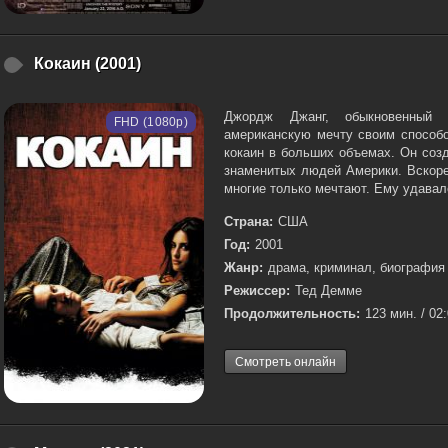
Кокаин (2001)
Джордж Джанг, обыкновенный 
FHD (1080p)
американскую мечту своим способ
кокаин в больших объемах. Он соз
знаменитых людей Америки. Вскоре
многие только мечтают. Ему удавало
Страна:
США
Год:
2001
Жанр:
драма, криминал, биография
Режиссер:
Тед Демме
Продолжительность:
123 мин. / 02
Смотреть онлайн