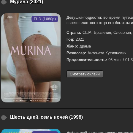
Мурина (2021)
Девушка-подросток во время путеш
FHD (1080p)
своего властного отца его богатым 
Страна:
США, Бразилия, Словения,
Год:
2021
Жанр:
драма
Режиссер:
Антонета Кусиянович
Продолжительность:
96 мин. / 01:
Смотреть онлайн
Шесть дней, семь ночей (1998)
Небольшой самолет терпит катастр