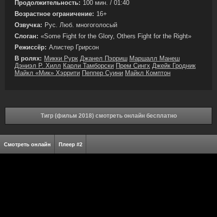
Продолжительность:
100 мин. / 01:40
Возрастное ограничение:
16+
Озвучка:
Рус. Люб. многоголосый
Слоган:
«Some Fight for the Glory, Others Fight for the Right»
Режиссёр:
Алистер Грирсон
В ролях:
Микки Рурк
Джанел Пэрриш
Маршалл Манеш
Дэниэл Р. Хилл
Карли Тамборски
Прем Сингх
Джейк Гродник
Майкл «Мик» Хэррити
Пеппер Суини
Майкл Комптон
Тигр (фильм 2018) смотреть онлайн бесплатно
Смотреть онлайн
Плеер #2