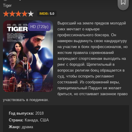
Tiger
IMDB:
5.0
Выросший на земле предков молодой
HD (720p)
сикх мечтает о карьере
профессионального боксера. Он
намерен выдвинуть свою кандидатуру
на участие в боях профессионалов, но
жесткие правила соревнований
запрещают спортсменам выходить на
ринг с бородой. Щепетильный в
вопросах религии боец обращается в
суд, чтобы оспорить регламент
состязаний. Из соображений веры,
принципиальный Пардил не желает
бриться, но отстаивает законное право
участвовать в поединках.
Год выпуска:
2018
Страна:
Канада, США
Жанр:
драма