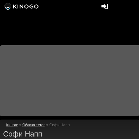
Киного
»
Облако тегов
» Софи Напп
Софи Напп