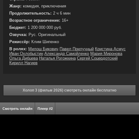
Жанр:
комедия, приключения
Продолжительность:
2 ч 6 мин
Возрастное ограничение:
16+
Бюджет:
1 200 000 000 руб.
Озвучка:
Рус. Оригинальный
Режиссёр:
Клим Шипенко
В ролях:
Милош Бикович
Павел Прилучный
Кристина Асмус
Иван Охлобыстин
Александр Самойленко
Мария Миронова
Ольга Дибцева
Наталья Рогожкина
Сергей Соцердотский
Кирилл Нагиев
Холоп 3 (фильм 2026) смотреть онлайн бесплатно
Смотреть онлайн
Плеер #2