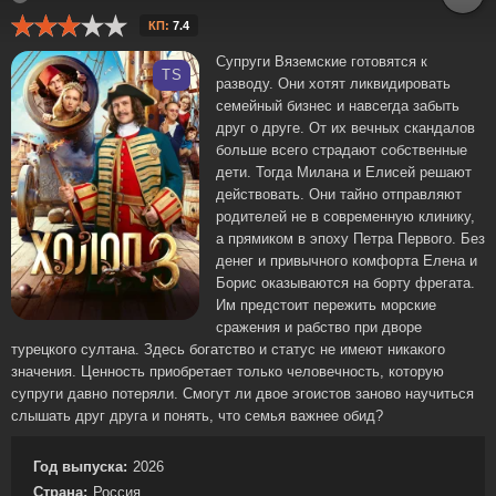
КП:
7.4
Супруги Вяземские готовятся к
TS
разводу. Они хотят ликвидировать
семейный бизнес и навсегда забыть
друг о друге. От их вечных скандалов
больше всего страдают собственные
дети. Тогда Милана и Елисей решают
действовать. Они тайно отправляют
родителей не в современную клинику,
а прямиком в эпоху Петра Первого. Без
денег и привычного комфорта Елена и
Борис оказываются на борту фрегата.
Им предстоит пережить морские
сражения и рабство при дворе
турецкого султана. Здесь богатство и статус не имеют никакого
значения. Ценность приобретает только человечность, которую
супруги давно потеряли. Смогут ли двое эгоистов заново научиться
слышать друг друга и понять, что семья важнее обид?
Год выпуска:
2026
Страна:
Россия