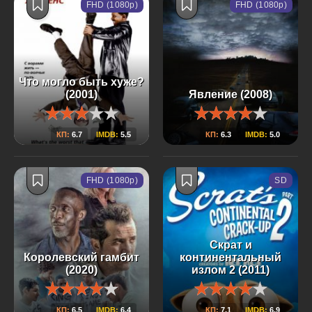
FHD (1080p)
FHD (1080p)
Что могло быть хуже?
(2001)
Явление (2008)
КП:
6.7
IMDB:
5.5
КП:
6.3
IMDB:
5.0
FHD (1080p)
SD
Скрат и
Королевский гамбит
континентальный
(2020)
излом 2 (2011)
КП:
6.5
IMDB:
6.4
КП:
7.1
IMDB:
6.9