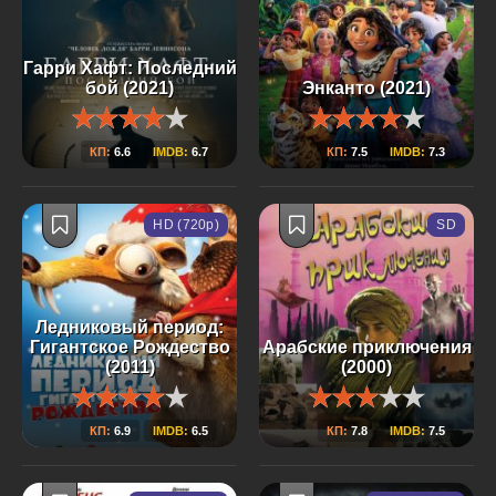
Гарри Хафт: Последний
бой (2021)
Энканто (2021)
КП:
6.6
IMDB:
6.7
КП:
7.5
IMDB:
7.3
HD (720p)
SD
Ледниковый период:
Гигантское Рождество
Арабские приключения
(2011)
(2000)
КП:
6.9
IMDB:
6.5
КП:
7.8
IMDB:
7.5