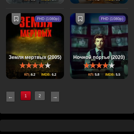
FHD (1080p)
FHD (1080p)
Земля мертвых (2005)
Ночной портье (2020)
КП:
6.2
IMDB:
6.2
КП:
5.8
IMDB:
5.5
1
2
←
→