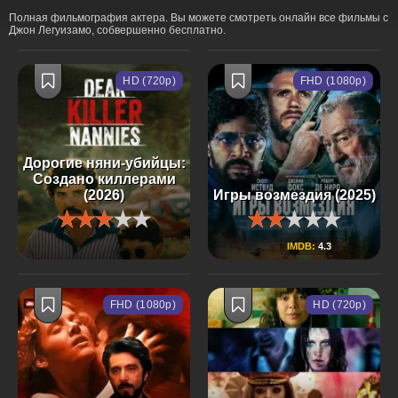
Полная фильмография актера. Вы можете смотреть онлайн все фильмы с
Джон Легуизамо, собвершенно бесплатно.
HD (720p)
FHD (1080p)
Дорогие няни-убийцы:
Создано киллерами
(2026)
Игры возмездия (2025)
IMDB:
4.3
FHD (1080p)
HD (720p)