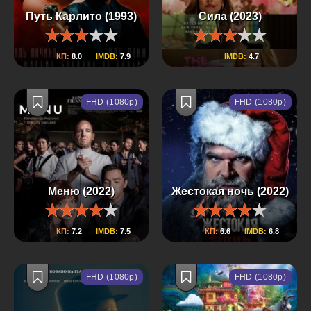
Путь Карлито (1993)
Сила (2023)
КП:
8.0
IMDB:
7.9
IMDB:
4.7
FHD (1080p)
FHD (1080p)
Меню (2022)
Жестокая ночь (2022)
КП:
7.2
IMDB:
7.5
КП:
6.6
IMDB:
6.8
FHD (1080p)
FHD (1080p)