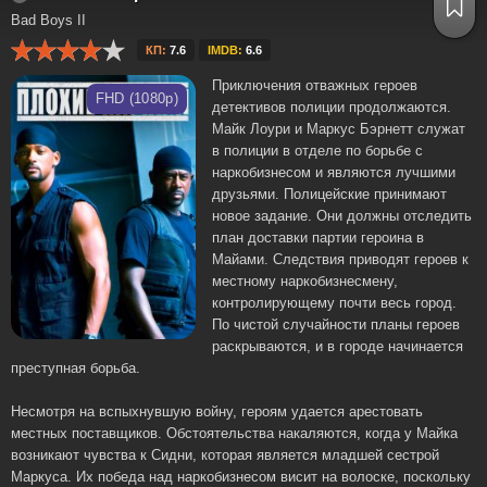
Bad Boys II
КП:
7.6
IMDB:
6.6
Приключения отважных героев
FHD (1080p)
детективов полиции продолжаются.
Майк Лоури и Маркус Бэрнетт служат
в полиции в отделе по борьбе с
наркобизнесом и являются лучшими
друзьями. Полицейские принимают
новое задание. Они должны отследить
план доставки партии героина в
Майами. Следствия приводят героев к
местному наркобизнесмену,
контролирующему почти весь город.
По чистой случайности планы героев
раскрываются, и в городе начинается
преступная борьба.
Несмотря на вспыхнувшую войну, героям удается арестовать
местных поставщиков. Обстоятельства накаляются, когда у Майка
возникают чувства к Сидни, которая является младшей сестрой
Маркуса. Их победа над наркобизнесом висит на волоске, поскольку