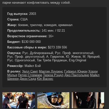
парни начинают конфликтовать между собой.
Год выпуска:
2003
Страна:
США
Жанр:
боевик, триллер, комедия, криминал
Продолжительность:
141 мин. / 02:21
Возрастное ограничение:
16+
Бюджет:
$130 000 000
Кассовые сборы в мире:
$273 339 556
Озвучка:
Рус. Дублированный, Рус. Проф. многоголосый,
Рус. Проф. двухголосый, А. Гаврилов, Ю. Живов, М. Яроцкий,
Рус. Одноголосый, Так Треба Продакшн, Eng.Original
Режиссёр:
Майкл Бэй
В ролях:
Уилл Смит
Мартин Лоуренс
Гэбриэл Юнион
Хорди
Молья
Петер Стормаре
Тереза Рэндл
Джо Пантольяно
Майкл
Шеннон
Джон Седа
Юл Васкес