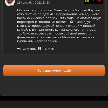
+11
28 сентября 2021 23:28
Обожаю эту трилогию. Уилл Смит и Мартин Лоуренс
отжигают не по-детски. Продолжение комедийного
боевика «Плохие парни» 1995 года. Захватывающие
перестрелки, погони, искромётный юмор двух
главных героев, друзей-копов + злодей = полный
коктейль для занятного криминального триллера.
... Спустя восемь лет после событий первого
фильма напарники-копы из Майами охотятся за
кубинским наркобароном ....
Ответить
Цитата
Оставить комментарий