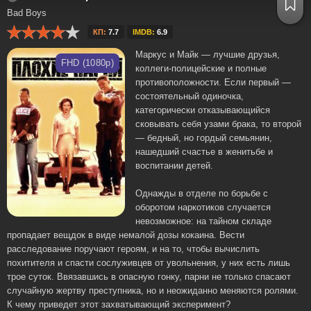
Bad Boys
КП:
7.7
IMDB:
6.9
Маркус и Майк — лучшие друзья,
FHD (1080p)
коллеги-полицейские и полные
противоположности. Если первый —
состоятельный одиночка,
категорически отказывающийся
сковывать себя узами брака, то второй
— бедный, но гордый семьянин,
нашедший счастье в женитьбе и
воспитании детей.
Однажды в отделе по борьбе с
оборотом наркотиков случается
невозможное: на тайном складе
пропадает вещдок в виде немалой дозы кокаина. Вести
расследование поручают героям, и на то, чтобы вычислить
похитителя и спасти сослуживцев от увольнения, у них есть лишь
трое суток. Ввязавшись в опасную гонку, парни не только спасают
случайную жертву преступника, но и неожиданно меняются ролями.
К чему приведет этот захватывающий эксперимент?