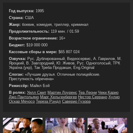
Год выпуска:
1995
Страна:
США
Жанр:
боевик, комедия, триллер, криминал
Продолжительность:
119 мин. / 01:59
Возрастное ограничение:
16+
Бюджет:
$19 000 000
Кассовые сборы в мире:
$65 807 024
Озвучка:
Рус. Дублированный, Видеосервис, А. Гаврилов, М.
Яроцкий, В. Завгородний, Ю. Живов, Рус. Одноголосый, ТРК
Україна (укр), Так Треба Продакшн, Eng.Original
Слоган:
«Лучшие друзья. Отличные полицейские.
Преступность обречена»
Режиссёр:
Майкл Бэй
В ролях:
Уилл Смит
Мартин Лоуренс
Теа Леони
Чеки Карио
Джо Пантольяно
Марг Хельгенбергер
Нестор Серрано
Хулио
Оскар Мечосо
Тереза Рэндл
Саверио Гуэрра