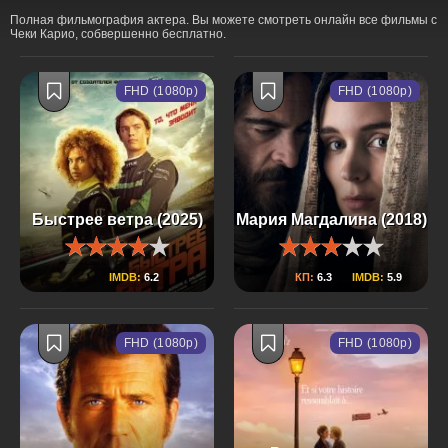
Полная фильмография актера. Вы можете смотреть онлайн все фильмы с
Чеки Карио, собвершенно бесплатно.
FHD (1080p)
FHD (1080p)
Быстрее ветра (2025)
Мария Магдалина (2018)
IMDB:
6.2
КП:
6.3
IMDB:
5.9
FHD (1080p)
FHD (1080p)