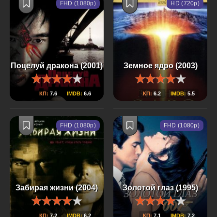
FHD (1080p)
HD (720p)
Поцелуй дракона (2001)
Земное ядро (2003)
КП:
7.6
IMDB:
6.6
КП:
6.2
IMDB:
5.5
FHD (1080p)
FHD (1080p)
Забирая жизни (2004)
Золотой глаз (1995)
КП:
7.2
IMDB:
6.2
КП:
7.1
IMDB:
7.2