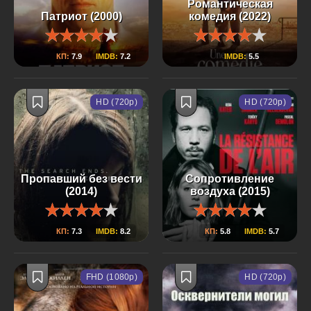
Романтическая
Патриот (2000)
комедия (2022)
КП:
7.9
IMDB:
7.2
IMDB:
5.5
HD (720p)
HD (720p)
Пропавший без вести
Сопротивление
(2014)
воздуха (2015)
КП:
7.3
IMDB:
8.2
КП:
5.8
IMDB:
5.7
FHD (1080p)
HD (720p)