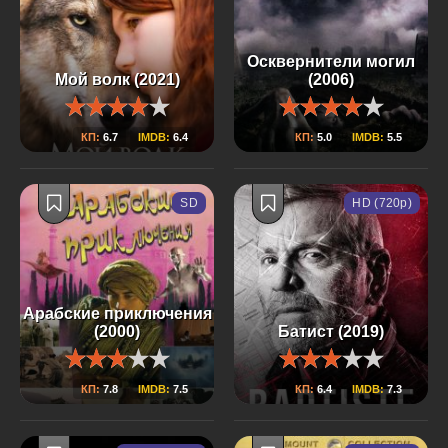
Осквернители могил
Мой волк (2021)
(2006)
КП:
6.7
IMDB:
6.4
КП:
5.0
IMDB:
5.5
SD
HD (720p)
Арабские приключения
(2000)
Батист (2019)
КП:
7.8
IMDB:
7.5
КП:
6.4
IMDB:
7.3