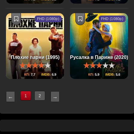
FHD (1080p)
FHD (1080p)
Плохие парни (1995)
Русалка в Париже (2020)
КП:
7.7
IMDB:
6.9
КП:
5.9
IMDB:
5.6
1
2
←
→