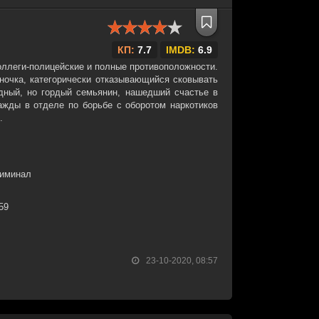
КП:
7.7
IMDB:
6.9
оллеги-полицейские и полные противоположности.
очка, категорически отказывающийся сковывать
дный, но гордый семьянин, нашедший счастье в
ажды в отделе по борьбе с оборотом наркотиков
.
риминал
:59
23-10-2020, 08:57