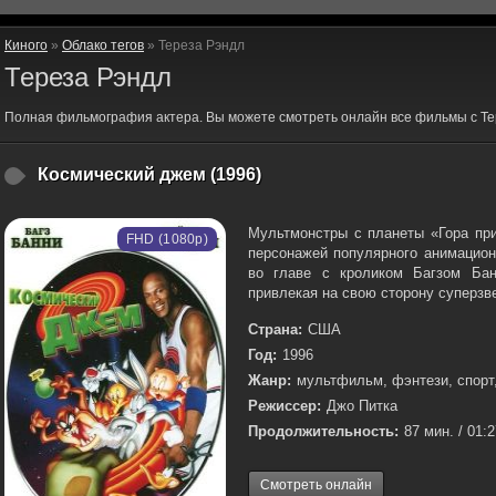
Киного
»
Облако тегов
» Тереза Рэндл
Тереза Рэндл
Полная фильмография актера. Вы можете смотреть онлайн все фильмы с Те
Космический джем (1996)
Мультмонстры с планеты «Гора при
FHD (1080p)
персонажей популярного анимацион
во главе с кроликом Багзом Бан
привлекая на свою сторону суперзв
Страна:
США
Год:
1996
Жанр:
мультфильм, фэнтези, спорт
Режиссер:
Джо Питка
Продолжительность:
87 мин. / 01:
Смотреть онлайн