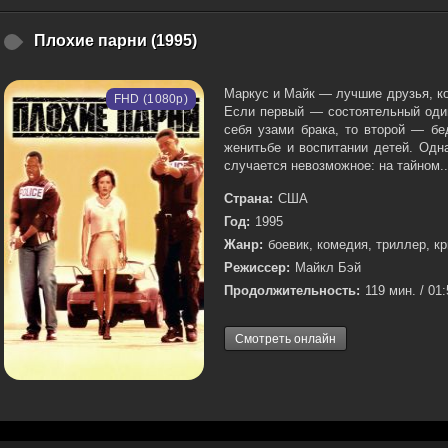
Плохие парни (1995)
Маркус и Майк — лучшие друзья, к
FHD (1080p)
Если первый — состоятельный один
себя узами брака, то второй — бе
женитьбе и воспитании детей. Одн
случается невозможное: на тайном..
Страна:
США
Год:
1995
Жанр:
боевик, комедия, триллер, к
Режиссер:
Майкл Бэй
Продолжительность:
119 мин. / 01
Смотреть онлайн