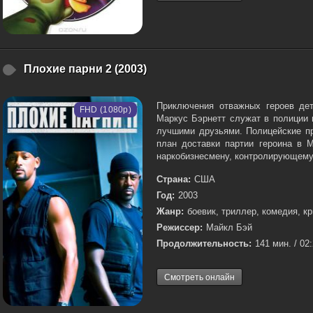
Плохие парни 2 (2003)
Приключения отважных героев де
FHD (1080p)
Маркус Бэрнетт служат в полиции 
лучшими друзьями. Полицейские п
план доставки партии героина в 
наркобизнесмену, контролирующему 
Страна:
США
Год:
2003
Жанр:
боевик, триллер, комедия, к
Режиссер:
Майкл Бэй
Продолжительность:
141 мин. / 02
Смотреть онлайн