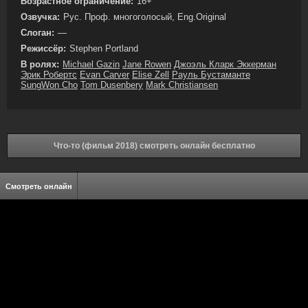
Возрастное ограничение:
16+
Озвучка:
Рус. Проф. многоголосый, Eng.Original
Слоган:
—
Режиссёр:
Stephen Portland
В ролях:
Michael Gazin
Jane Rowen
Джоэль Кларк Эккерман
Эрик Робертс
Evan Carver
Elise Zell
Рауль Бустаманте
SungWon Cho
Tom Dusenbery
Mark Christiansen
Что-то (фильм 2018) смотреть онлайн бесплатно
Смотреть онлайн