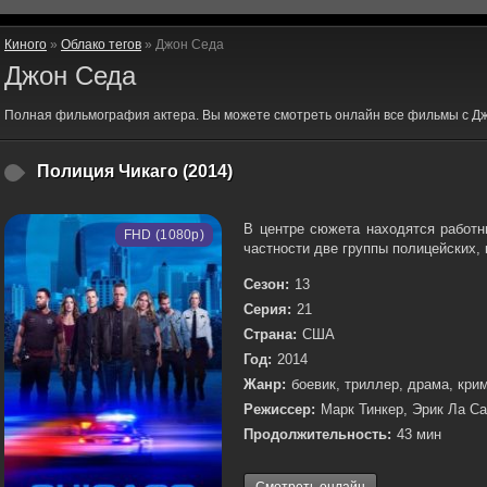
Киного
»
Облако тегов
» Джон Седа
Джон Седа
Полная фильмография актера. Вы можете смотреть онлайн все фильмы с Д
Полиция Чикаго (2014)
В центре сюжета находятся работн
FHD (1080p)
частности две группы полицейских, 
Сезон:
13
Серия:
21
Страна:
США
Год:
2014
Жанр:
боевик, триллер, драма, кри
Режиссер:
Марк Тинкер, Эрик Ла Са
Продолжительность:
43 мин