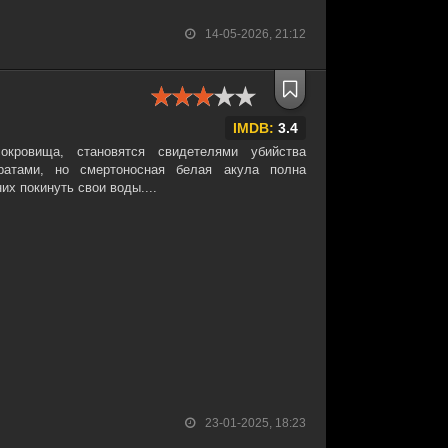
14-05-2026, 21:12
IMDB:
3.4
кровища, становятся свидетелями убийства
ратами, но смертоносная белая акула полна
их покинуть свои воды....
23-01-2025, 18:23