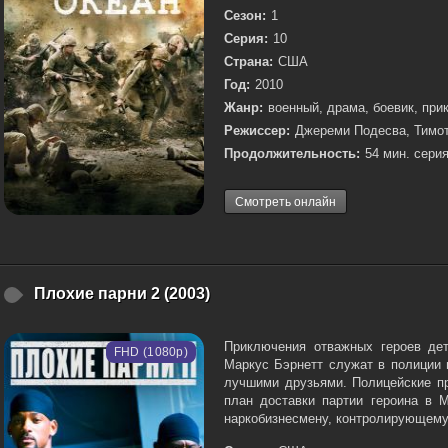
Сезон:
1
Серия:
10
Страна:
США
Год:
2010
Жанр:
военный, драма, боевик, при
Режиссер:
Джереми Подесва, Тимот
Продолжительность:
54 мин. серия
Смотреть онлайн
Плохие парни 2 (2003)
Приключения отважных героев де
FHD (1080p)
Маркус Бэрнетт служат в полиции 
лучшими друзьями. Полицейские п
план доставки партии героина в 
наркобизнесмену, контролирующему 