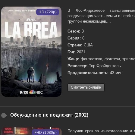
В Лос-Анджелесе таинственны
HD (720p)
разделяющая часть семьи в необъя
группой незнакомцев....
Сезон:
3
Серия:
6
Страна:
США
Год:
2021
Жанр:
фантастика, фэнтези, трилле
Режиссер:
Тор Фройденталь
Продолжительность:
43 мин
Смотреть онлайн
Обсуждению не подлежит (2002)
Получив срок за изнасилование и 
FHD (1080p)