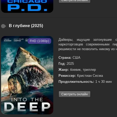
Смотреть онлайн
В глубине (2025)
Дайверы, ищущие затонувшие со
FHD (1080p)
наркоторговцев современными пи
решимости не позволить никому из н
Страна:
США
Год:
2025
Жанр:
боевик, триллер
Режиссер:
Кристиан Сесма
Продолжительность:
1 ч 30 мин
Смотреть онлайн