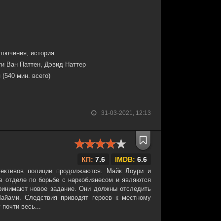
ключения, история
и Ван Паттен, Дэвид Наттер
 (540 мин. всего)
31-03-2021, 12:13
КП:
7.6
IMDB:
6.6
тективов полиции продолжаются. Майк Лоури и
в отделе по борьбе с наркобизнесом и являются
ринимают новое задание. Они должны отследить
Майами. Следствия приводят героев к местному
почти весь...