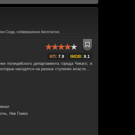
жон Седа, собвершенно бесплатно.
КП:
7.9
IMDB:
8.1
ики полицейского департамента города Чикаго, в
которые находятся на разных ступенях власти....
минал
лль, Ник Гомез