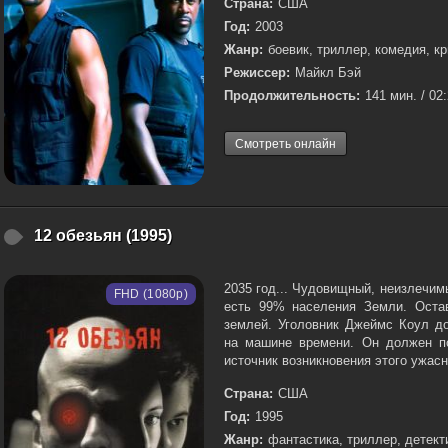
Страна:
США
Год:
2003
Жанр:
боевик, триллер, комедия, к
Режиссер:
Майкл Бэй
Продолжительность:
141 мин. / 02
Смотреть онлайн
12 обезьян (1995)
2035 год... Чудовищный, неизлечим
FHD (1080p)
есть 99% населения Земли. Оста
землей. Уголовник Джеймс Коул до
на машине времени. Он должен п
источник возникновения этого ужасно
Страна:
США
Год:
1995
Жанр:
фантастика, триллер, детект