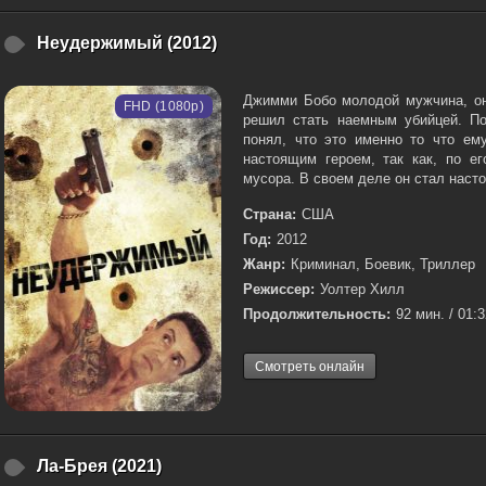
Неудержимый (2012)
Джимми Бобо молодой мужчина, он
FHD (1080p)
решил стать наемным убийцей. Пос
понял, что это именно то что ем
настоящим героем, так как, по ег
мусора. В своем деле он стал насто
Страна:
США
Год:
2012
Жанр:
Криминал, Боевик, Триллер
Режиссер:
Уолтер Хилл
Продолжительность:
92 мин. / 01:
Смотреть онлайн
Ла-Брея (2021)