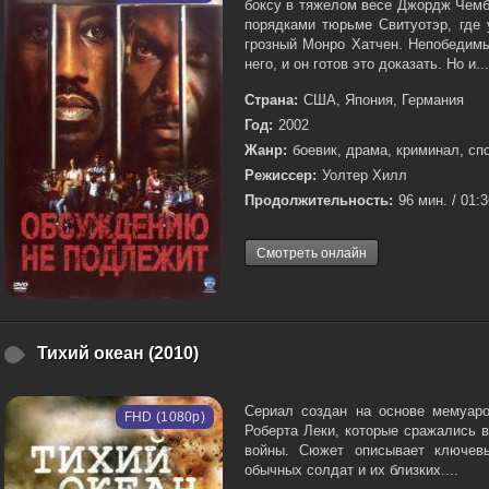
боксу в тяжелом весе Джордж Чемб
порядками тюрьме Свитуотэр, где
грозный Монро Хатчен. Непобедимы
него, и он готов это доказать. Но и...
Страна:
США, Япония, Германия
Год:
2002
Жанр:
боевик, драма, криминал, сп
Режиссер:
Уолтер Хилл
Продолжительность:
96 мин. / 01:
Смотреть онлайн
Тихий океан (2010)
Сериал создан на основе мемуар
FHD (1080p)
Роберта Леки, которые сражались 
войны. Сюжет описывает ключевы
обычных солдат и их близких....