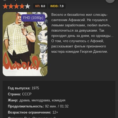
КП:
8.0
IMDB:
7.9
Весело и беззаботно жил слесарь-
FHD (1080p)
сантехник Афанасий. Не гнушался
левыми заработками, любил выпить,
поволочиться за девушками. Так
проходил день за днем, но однажды...
О том, что случилось с Афоней,
рассказывает фильм признанного
мастера комедии Георгия Данелии.
Год выпуска:
1975
Страна:
СССР
Жанр:
драма, мелодрама, комедия
Продолжительность:
92 мин. / 01:32
Возрастное ограничение:
12+