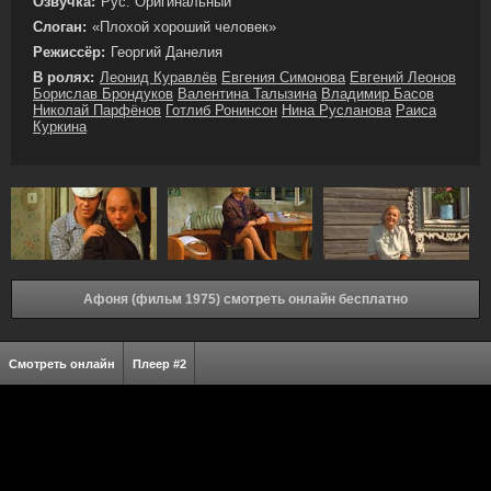
Озвучка:
Рус. Оригинальный
Слоган:
«Плохой хороший человек»
Режиссёр:
Георгий Данелия
В ролях:
Леонид Куравлёв
Евгения Симонова
Евгений Леонов
Борислав Брондуков
Валентина Талызина
Владимир Басов
Николай Парфёнов
Готлиб Ронинсон
Нина Русланова
Раиса
Куркина
Афоня (фильм 1975) смотреть онлайн бесплатно
Смотреть онлайн
Плеер #2