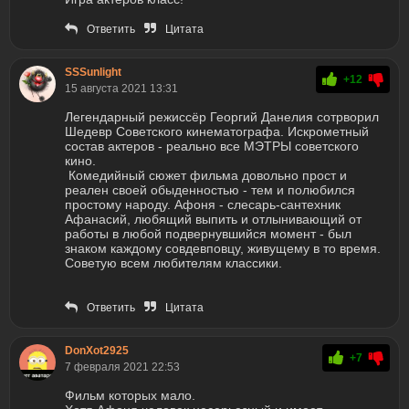
Ответить
Цитата
SSSunlight
+12
15 августа 2021 13:31
Легендарный режиссёр Георгий Данелия сотрворил
Шедевр Советского кинематографа. Искрометный
состав актеров - реально все МЭТРЫ советского
кино.
Комедийный сюжет фильма довольно прост и
реален своей обыденностью - тем и полюбился
простому народу. Афоня - слесарь-сантехник
Афанасий, любящий выпить и отлынивающий от
работы в любой подвернувшийся момент - был
знаком каждому совдевповцу, живущему в то время.
Советую всем любителям классики.
Ответить
Цитата
DonXot2925
+7
7 февраля 2021 22:53
Фильм которых мало.