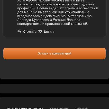
Хотя Афоня человек несерьезный и имеет
множество недостатков но он человек трудовой
профессии. Всегда видел этот фильм только так и
для меня не имеет значения что изначально
вкладывалось в идею фильма. Актерская игра
Леонида Куравлёва и Евгения Леонова
неподражаема и нравится своей классикой.
Ответить
Цитата
Оставить комментарий
Фильмы онлайн - КиноГо
kinogo-net.org
Vkontakte