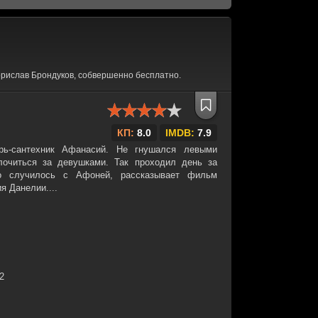
рислав Брондуков, собвершенно бесплатно.
КП:
8.0
IMDB:
7.9
рь-сантехник Афанасий. Не гнушался левыми
лочиться за девушками. Так проходил день за
о случилось с Афоней, рассказывает фильм
я Данелии....
32