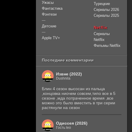
Ужасы
Турецкие
Фантастика
Сериалы 2026
Фэнтези
Сериалы 2025
—
Детские
Netflix
—
Сериалы
Apple TV+
Netflix
Фильмы Netflix
Последние комментарии
Извне (2022)
Dushnila
Блин 4 сезон высосан из пальца
,концовка ниочем совсем,типо все в 5
сезоне ,мда потраченное время ,все
можно это было вместить в три серии
растянули на сезон
Одиссея (2026)
Гость leo