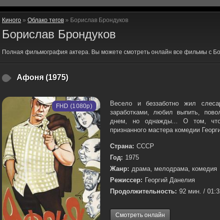
Киного
»
Облако тегов
» Борислав Брондуков
Борислав Брондуков
Полная фильмография актера. Вы можете смотреть онлайн все фильмы с Бо
Афоня (1975)
Весело и беззаботно жил слеса
FHD (1080p)
заработками, любил выпить, пово
днем, но однажды... О том, чт
признанного мастера комедии Георги
Страна:
СССР
Год:
1975
Жанр:
драма, мелодрама, комедия
Режиссер:
Георгий Данелия
Продолжительность:
92 мин. / 01:
Смотреть онлайн