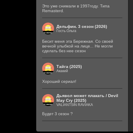
Это уже снимали в 1997году. Типа
Remasterd.
Дельфин. 3 сезон (2026)
Гость Ольга
Бесит меня эта Бережная. Со своей
вечной улыбкой на лице... Не могли
сделать без нее сезон
Тайга (2025)
Акакий
Хороший сериал!
Дьявол может плакать / Devil
May Cry (2025)
VALIANTSIN RAVIAKA
Будет 3 сезон ?