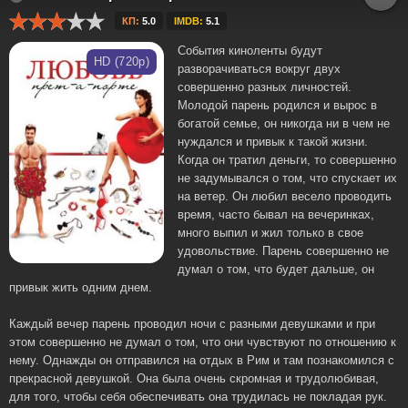
КП:
5.0
IMDB:
5.1
События киноленты будут
HD (720p)
разворачиваться вокруг двух
совершенно разных личностей.
Молодой парень родился и вырос в
богатой семье, он никогда ни в чем не
нуждался и привык к такой жизни.
Когда он тратил деньги, то совершенно
не задумывался о том, что спускает их
на ветер. Он любил весело проводить
время, часто бывал на вечеринках,
много выпил и жил только в свое
удовольствие. Парень совершенно не
думал о том, что будет дальше, он
привык жить одним днем.
Каждый вечер парень проводил ночи с разными девушками и при
этом совершенно не думал о том, что они чувствуют по отношению к
нему. Однажды он отправился на отдых в Рим и там познакомился с
прекрасной девушкой. Она была очень скромная и трудолюбивая,
для того, чтобы себя обеспечивать она трудилась не покладая рук.