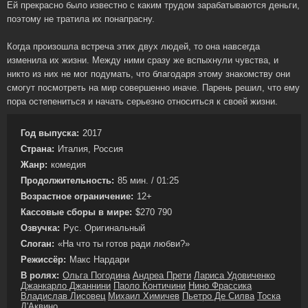
Ей прекрасно было известно с каким трудом зарабатываются деньги,
поэтому не тратила их понапрасну.
Когда произошла встреча этих двух людей, то она навсегда
изменила их жизни. Между ними сразу же вспыхнули чувства, и
никто из них не мог подумать, что благодаря этому знакомству они
смогут посмотреть на мир совершенно иначе. Парень решил, что ему
пора остепениться и начать серьезно относиться к своей жизни.
Год выпуска:
2017
Страна:
Италия, Россия
Жанр:
комедия
Продолжительность:
85 мин. / 01:25
Возрастное ограничение:
12+
Кассовые сборы в мире:
$270 790
Озвучка:
Рус. Оригинальный
Слоган:
«На что ты готов ради любви?»
Режиссёр:
Макс Нардари
В ролях:
Ольга Погодина
Андреа Прети
Лариса Удовиченко
Джанкарло Джаннини
Паоло Контичини
Нино Фрассика
Владислав Лисовец
Михаил Химичев
Пьетро Де Силва
Тоска
Д'Аквино