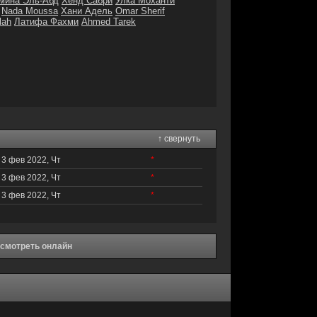
мина Эль-Абд
Хенд Сабри
Улка Моханти
Nada Moussa
Хани Адель
Omar Sherif
lah
Латифа Фахми
Ahmed Tarek
↑ свернуть
3 фев 2022, Чт
*
3 фев 2022, Чт
*
3 фев 2022, Чт
*
 смотреть онлайн