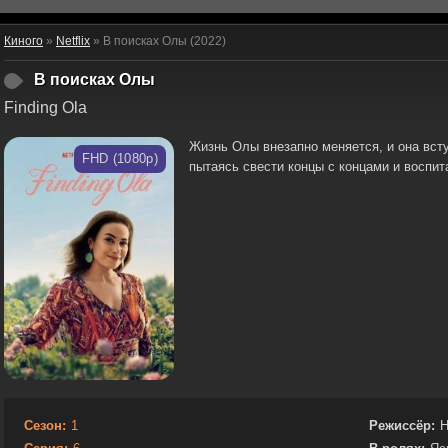
Киного
»
Netflix
» В поисках Олы (2022)
В поисках Олы
Finding Ola
Жизнь Олы внезапно меняется, и она вст
FHD (1080p)
пытаясь свести концы с концами и воспит
Сезон:
1
Режиссёр:
H