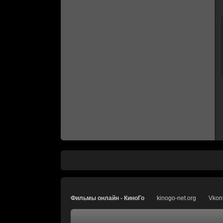
Фильмы онлайн - КиноГо
kinogo-net.org
Vkon