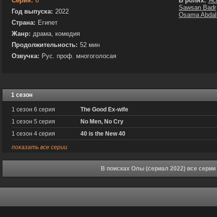
Серия:
6
В ролях:
Яс
Sawsan Badr
Год выпуска:
2022
Osama Abdal
Страна:
Египет
Жанр:
драма, комедия
Продолжительность:
52 мин
Озвучка:
Рус. проф. многоголосая
1 сезон
1 сезон 6 серия
The Good Ex-wife
1 сезон 5 серия
No Men, No Cry
1 сезон 4 серия
40 is the New 40
показать все серии
В поисках Олы (сериал 2022) все серии