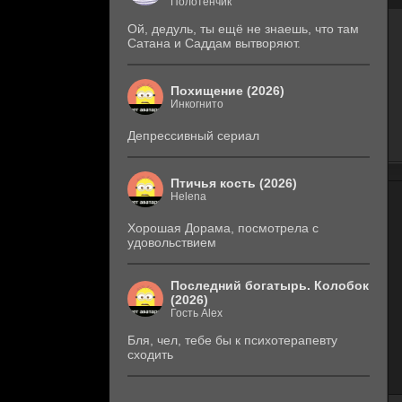
Полотенчик
Ой, дедуль, ты ещё не знаешь, что там
Сатана и Саддам вытворяют.
Похищение (2026)
Инкогнито
Депрессивный сериал
Птичья кость (2026)
Helena
Хорошая Дорама, посмотрела с
удовольствием
Последний богатырь. Колобок
(2026)
Гость Alex
Бля, чел, тебе бы к психотерапевту
сходить