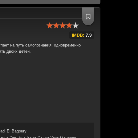
IMDB:
7.9
упает на путь самопознания, одновременно
ать двоих детей.
adi El Bagoury