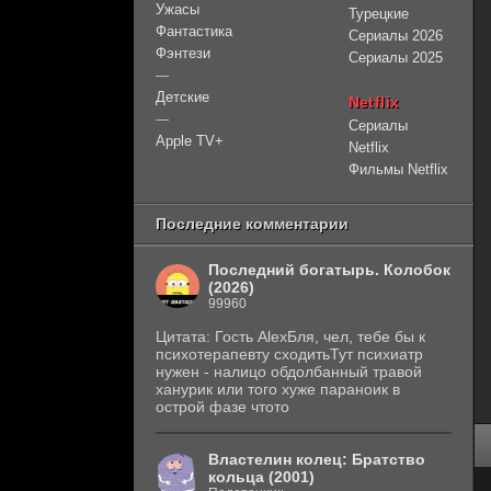
Ужасы
Турецкие
Фантастика
Сериалы 2026
Фэнтези
Сериалы 2025
—
Детские
Netflix
—
Сериалы
Apple TV+
Netflix
Фильмы Netflix
Последние комментарии
Последний богатырь. Колобок
(2026)
99960
Цитата: Гость AlexБля, чел, тебе бы к
психотерапевту сходитьТут психиатр
нужен - налицо обдолбанный травой
ханурик или того хуже параноик в
острой фазе чтото
Властелин колец: Братство
кольца (2001)