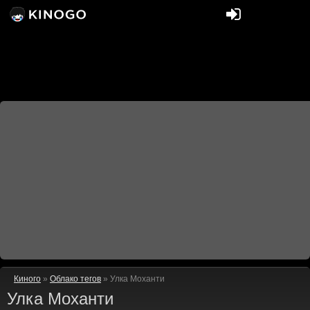
Киного
»
Облако тегов
» Улка Моханти
Улка Моханти