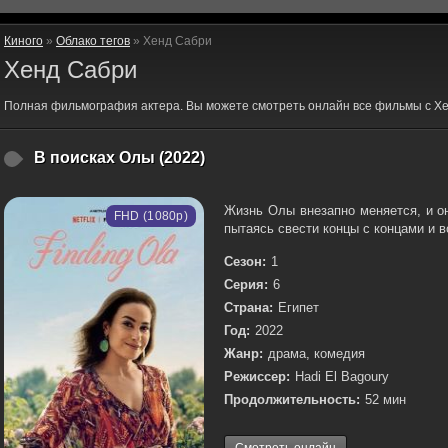
Киного
»
Облако тегов
» Хенд Сабри
Хенд Сабри
Полная фильмография актера. Вы можете смотреть онлайн все фильмы с Х
В поисках Олы (2022)
Жизнь Олы внезапно меняется, и о
FHD (1080p)
пытаясь свести концы с концами и во
Сезон:
1
Серия:
6
Страна:
Египет
Год:
2022
Жанр:
драма, комедия
Режиссер:
Hadi El Bagoury
Продолжительность:
52 мин