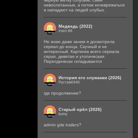
черную метку голубым, сами
невоспитанные, а потом кочевряжаться
и нападают на людей олубых.
Медведь (2022)
irsen-86
Не знаю даже зачем я досмотрела
сериал до конца. Скучный и не
интересный. Картинка всего сериала
серая, девятая и утопическая.
Переодически складывается
История его служанки (2026)
Рустам0440
где продолжение?
Старый орёл (2026)
komy
admin gde trailers?