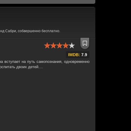
енд Сабри, собвершенно бесплатно.
IMDB:
7.9
на вступает на путь самопознания, одновременно
спитать двоих детей....