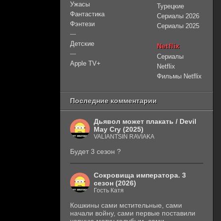
Ужасы
Турецкие
Фантастика
Сериалы 2026
Фэнтези
Сериалы 2025
—
Детские
Netflix
—
Сериалы
Apple TV+
Netflix
Фильмы Netflix
Последние комментарии
Дьявол может плакать / Devil
May Cry (2025)
VALIANTSIN RAVIAKA
Будет 3 сезон ?
Сокровища императора. 3
сезон (2026)
Гость Катя
Кошкины сами мстительные, сами
начали войну, сами первые поставили