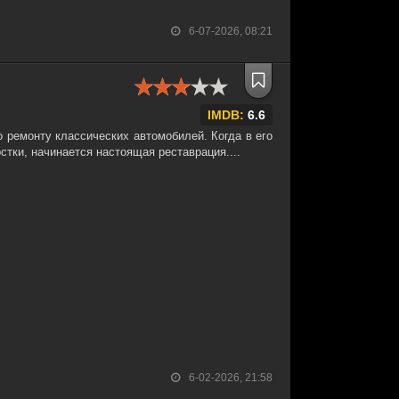
6-07-2026, 08:21
IMDB:
6.6
 ремонту классических автомобилей. Когда в его
стки, начинается настоящая реставрация....
6-02-2026, 21:58