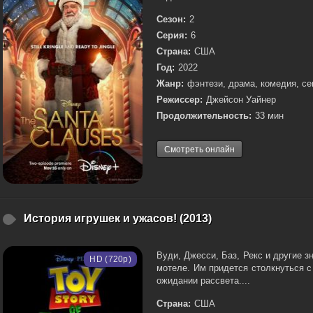
Сезон:
2
Серия:
6
Страна:
США
Год:
2022
Жанр:
фэнтези, драма, комедия, с
Режиссер:
Джейсон Уайнер
Продолжительность:
33 мин
Смотреть онлайн
История игрушек и ужасов! (2013)
Вуди, Джесси, Баз, Рекс и другие 
HD (720p)
мотеле. Им придется столкнуться 
ожидании рассвета....
Страна:
США