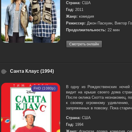
Страна:
США
Год:
2011
Жанр:
комедия
Режиссер:
Джон Паскуин, Виктор Г
Продолжительность:
22 мин
Смотреть онлайн
Санта Клаус (1994)
В одну из Рождественских ночей 
FHD (1080p)
видит на крыше своего дома стран
После оклика Скотта незнакомец, по
к своему огромному удивлению, 
запряженных в повозку. Пока старичо
Страна:
США
Год:
1994
Жанр:
фэнтези, драма, комедия, с