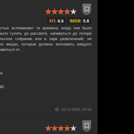
КП:
6.6
IMDB:
5.8
устью вспоминают те времена, когда они были
ыло гулять до рассвета, напиваться до потери
ельское собрание или в парк развлечений, не
чих вещах, которые должны волновать каждого
авиться от...
ия
:40
16-12-2024, 20:18