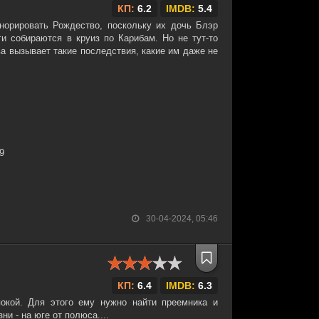
КП:
6.2
IMDB:
5.4
норировать Рождество, поскольку их дочь Блэр
ги собираются в круиз по Карибам. Но не тут-то
а вызывает такие последствия, какие им даже не
39
30-04-2024, 05:46
КП:
6.4
IMDB:
6.3
покой. Для этого ему нужно найти преемника и
и - на юге от полюса....