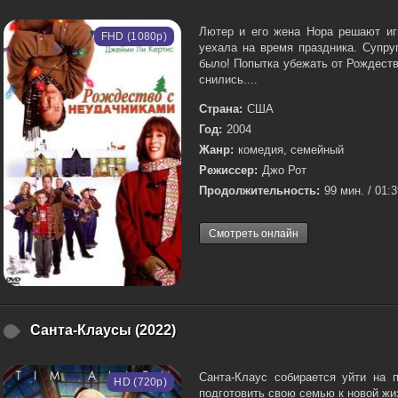
Лютер и его жена Нора решают иг
FHD (1080p)
уехала на время праздника. Супру
было! Попытка убежать от Рождеств
снились....
Страна:
США
Год:
2004
Жанр:
комедия, семейный
Режиссер:
Джо Рот
Продолжительность:
99 мин. / 01:
Смотреть онлайн
Санта-Клаусы (2022)
Санта-Клаус собирается уйти на 
HD (720p)
подготовить свою семью к новой жизн