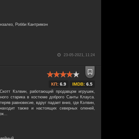
онзалез, Робби Кантримэн
23-05-2021, 11:24
КП:
6.9
IMDB:
6.5
Скотт Кэлвин, работающий продавцом игрушек,
ного старика в костюме доброго Санты Клауса.
теряв равновесие, вдруг падает вниз, где Кэлвин,
находит также и настоящих северных оленей,
к...
емейный