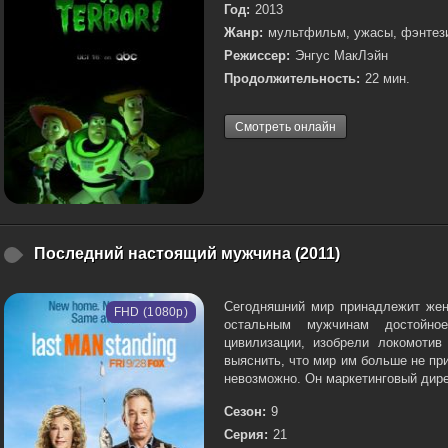
Год:
2013
Жанр:
мультфильм, ужасы, фэнтези
Режиссер:
Энгус МакЛэйн
Продолжительность:
22 мин.
Смотреть онлайн
Последний настоящий мужчина (2011)
Сегодняшний мир принадлежит жен
FHD (1080p)
остальным мужчинам достойно
цивилизации, изобрели локомоти
выяснить, что мир им больше не п
невозможно. Он маркетинговый дире
Сезон:
9
Серия:
21