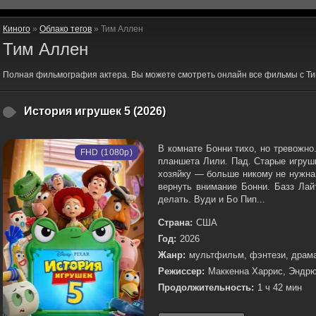
Киного
»
Облако тегов
» Тим Аллен
Тим Аллен
Полная фильмография актера. Вы можете смотреть онлайн все фильмы с Ти
История игрушек 5 (2026)
В комнате Бонни тихо, но тревожно
FHD (1080p)
планшета Лили. Пад. Старые игруш
хозяйку — больше никому не нужна.
вернуть внимание Бонни. Базз Лай
делать. Вуди и Бо Пип...
Страна:
США
Год:
2026
Жанр:
мультфильм, фэнтези, драма
Режиссер:
Маккенна Харрис, Эндрю
Продолжительность:
1 ч 42 мин