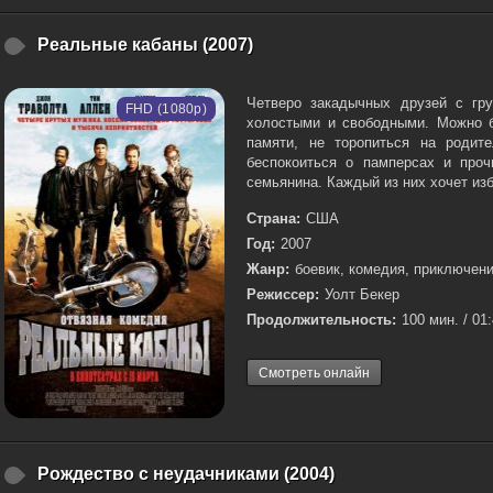
Реальные кабаны (2007)
Четверо закадычных друзей с гр
FHD (1080p)
холостыми и свободными. Можно б
памяти, не торопиться на родит
беспокоиться о памперсах и про
семьянина. Каждый из них хочет изб
Страна:
США
Год:
2007
Жанр:
боевик, комедия, приключен
Режиссер:
Уолт Бекер
Продолжительность:
100 мин. / 01
Смотреть онлайн
Рождество с неудачниками (2004)