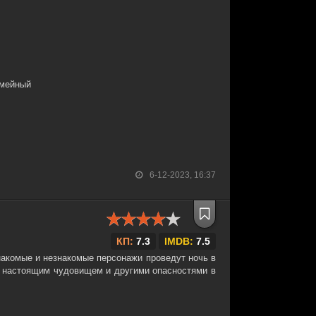
емейный
6-12-2023, 16:37
КП:
7.3
IMDB:
7.5
знакомые и незнакомые персонажи проведут ночь в
с настоящим чудовищем и другими опасностями в