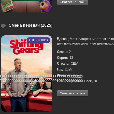
Смотреть онлайн
Смена передач (2025)
Вдовец Мэтт владеет мастерской по
FHD (1080p)
дом приезжает дочь и ее дети-подро
Сезон:
2
Серия:
13
Страна:
США
Год:
2025
Жанр:
комедия
55555555555555555555555555555555555555562
00000000000000000000000000000000000000000
Режиссер:
Джон Паскуин
Смотреть онлайн