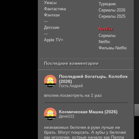
Ужасы
Турецкие
Фантастика
Сериалы 2026
Фэнтези
Сериалы 2025
—
Детские
Netflix
—
Сериалы
Apple TV+
Netflix
Фильмы Netflix
Последние комментарии
Последний богатырь. Колобок
(2026)
Гость Андрей
вполне.посмотреть на 1 раз
Космическая Машка (2026)
Деня222
незнакомых белочек в руки лучше не
брать. Могут покусать. А зубы у белочки
как иголочки, острые начало как Пеппи