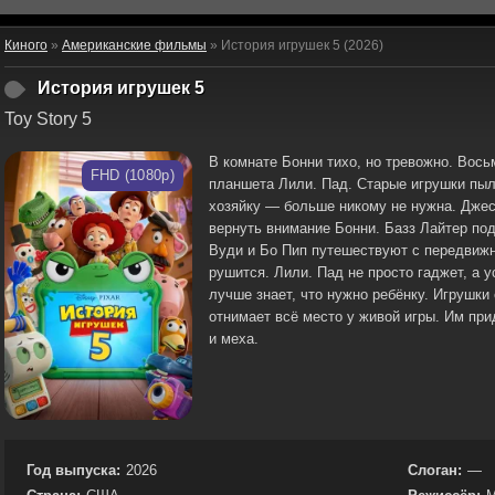
Киного
»
Американские фильмы
» История игрушек 5 (2026)
История игрушек 5
Toy Story 5
В комнате Бонни тихо, но тревожно. Вось
FHD (1080p)
планшета Лили. Пад. Старые игрушки пыл
хозяйку — больше никому не нужна. Джесс
вернуть внимание Бонни. Базз Лайтер под
Вуди и Бо Пип путешествуют с передвижн
рушится. Лили. Пад не просто гаджет, а у
лучше знает, что нужно ребёнку. Игрушки
отнимает всё место у живой игры. Им прид
и меха.
Год выпуска:
2026
Слоган:
—