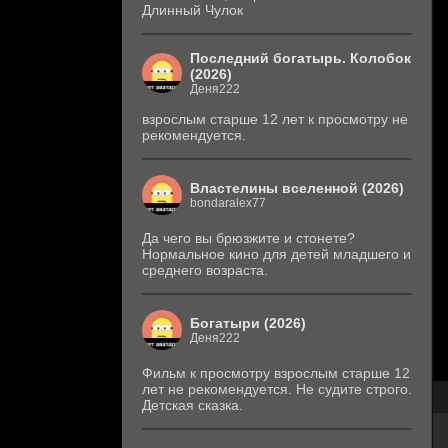
Длинный Чулок
Последний богатырь. Колобок
(2026)
Деня222
взрослым старше 12 лет к просмотру не
рекомендуется.
Властелины вселенной (2026)
bondaralex77
Да чего вы брюзжите и стонете?
Нормальное кино для детей младшего и
среднего возраста.
Богатыри (2026)
Деня222
Фильм к просмотру взрослым старше 12
лет не рекомендуется. Не судите строго.
Детская сказка.