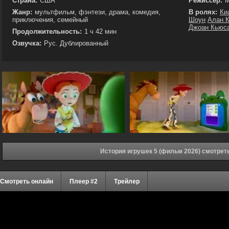
Страна:
США
Режиссёр:
М
Жанр:
мультфильм, фэнтези, драма, комедия,
В ролях:
Ки
приключения, семейный
Шоун
Алан 
Джоан Кьюс
Продолжительность:
1 ч 42 мин
Озвучка:
Рус. Дублированный
История игрушек 5 (фильм 2026) смотрет
Смотреть онлайн
Плеер #2
Трейлер