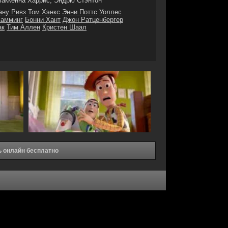
аккенна Харрис, Эндрю Стэнтон
ану Ривз
Том Хэнкс
Энни Поттс
Уоллес
Камминг
Бонни Хант
Джон Ратценбергер
ак
Тим Аллен
Кристен Шаал
ь онлайн бесплатно