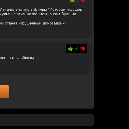
0
. Изначально мультфильм "История игрушек"
мульты с этим названием, а сам Вуди на
оем станет игрушечный динозаврик?
+2
жка на английском