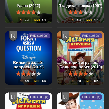
Удача (2022)
Эта дикая кошка (1997)
КП:
7.3
IMDB:
6.4
КП:
6.3
IMDB:
4.7
FHD (1080p)
FHD (1080p)
Вилкинс задаёт
История игрушек:
вопросы (2019)
Большой побег (2010)
КП:
5.9
IMDB:
6.6
КП:
7.8
IMDB:
8.2
FHD (1080p)
FHD (1080p)