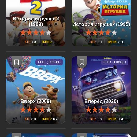
История игрушек 2
(1999)
История игрушек (1995)
КП:
7.8
IMDB:
7.9
КП:
7.9
IMDB:
8.3
FHD (1080p)
FHD (1080p)
Вверх (2009)
Вперёд (2020)
КП:
8.0
IMDB:
8.2
КП:
7.8
IMDB:
7.4