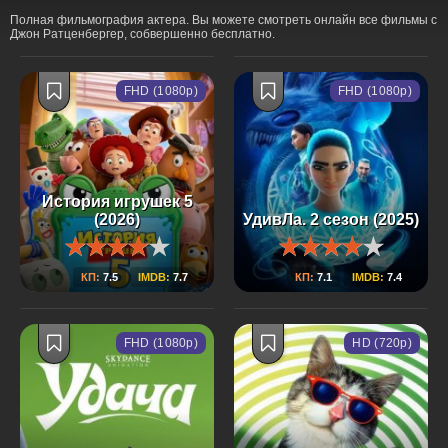
Полная фильмография актера. Вы можете смотреть онлайн все фильмы с
Джон Ратценбергер, собвершенно бесплатно.
FHD (1080p)
FHD (1080p)
История игрушек 5
(2026)
УдивЛа. 2 сезон (2025)
КП:
7.5
IMDB:
7.7
КП:
7.1
IMDB:
7.4
FHD (1080p)
HD (720p)