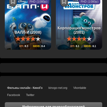
FHD (1080p)
FHD (1080p)
Корпорация монстров
ВАЛЛ·И (2008)
(2001)
КП:
8.3
IMDB:
8.4
КП:
8.1
IMDB:
8.1
Фильмы онлайн - КиноГо
kinogo-net.org
Vkontakte
Facebook
Twitter
Информация для правообладателей