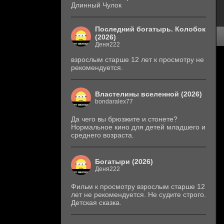
Длинный Чулок
Последний богатырь. Колобок
(2026)
Деня222
взрослым старше 12 лет к просмотру не
рекомендуется.
Властелины вселенной (2026)
bondaralex77
Да чего вы брюзжите и стонете?
Нормальное кино для детей младшего и
среднего возраста.
Богатыри (2026)
Деня222
Фильм к просмотру взрослым старше 12
лет не рекомендуется. Не судите строго.
Детская сказка.