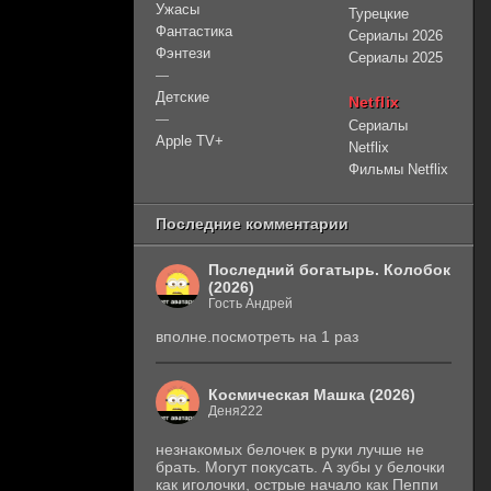
Ужасы
Турецкие
Фантастика
Сериалы 2026
Фэнтези
Сериалы 2025
—
Детские
Netflix
—
Сериалы
Apple TV+
Netflix
Фильмы Netflix
Последние комментарии
Последний богатырь. Колобок
(2026)
Гость Андрей
вполне.посмотреть на 1 раз
Космическая Машка (2026)
Деня222
незнакомых белочек в руки лучше не
брать. Могут покусать. А зубы у белочки
как иголочки, острые начало как Пеппи