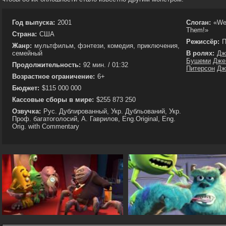
Год выпуска:
2001
Слоган:
«We
Them!»
Страна:
США
Режиссёр:
П
Жанр:
мультфильм, фэнтези, комедия, приключения,
семейный
В ролях:
Дж
Бушеми
Дже
Продолжительность:
92 мин. / 01:32
Питерсон
Дж
Возрастное ограничение:
6+
Бюджет:
$115 000 000
Кассовые сборы в мире:
$255 873 250
Озвучка:
Рус. Дублированный, Укр. Дубльований, Укр.
Проф. багатоголосий, А. Гаврилов, Eng.Original, Eng.
Orig. with Commentary