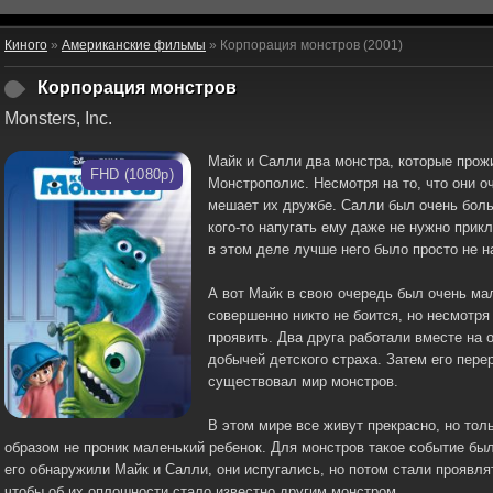
Киного
»
Американские фильмы
» Корпорация монстров (2001)
Корпорация монстров
Monsters, Inc.
Майк и Салли два монстра, которые прож
FHD (1080p)
Монстрополис. Несмотря на то, что они о
мешает их дружбе. Салли был очень боль
кого-то напугать ему даже не нужно прик
в этом деле лучше него было просто не н
А вот Майк в свою очередь был очень ма
совершенно никто не боится, но несмотря
проявить. Два друга работали вместе на 
добычей детского страха. Затем его пере
существовал мир монстров.
В этом мире все живут прекрасно, но толь
образом не проник маленький ребенок. Для монстров такое событие бы
его обнаружили Майк и Салли, они испугались, но потом стали проявля
чтобы об их оплошности стало известно другим монстром.