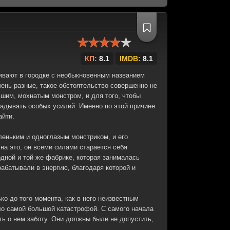
КП:
8.1
IMDB:
8.1
ивают в городке с необыкновенным названием
чень разные, такое обстоятельство совершенно не
шим, мохнатым монстром, и для того, чтобы
ладывать особых усилий. Именно по этой причине
айти.
леньким и одноглазым монстриком, и его
 на это, он всеми силами старается себя
одной и той же фабрике, которая занималась
рабатывали в энергию, благодаря которой и
ко до того момента, как в него неизвестным
ло самой большой катастрофой. С самого начала
ть о нем заботу. Они должны были не допустить,