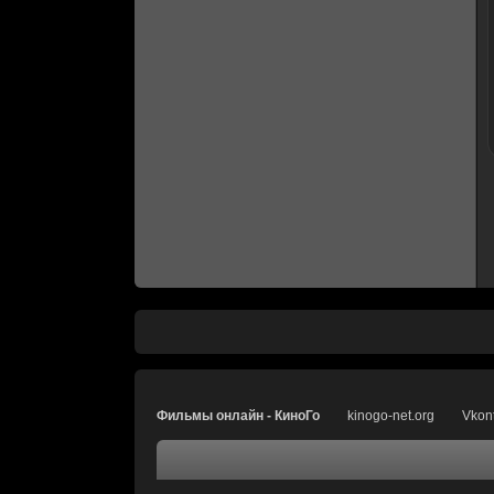
Фильмы онлайн - КиноГо
kinogo-net.org
Vkon