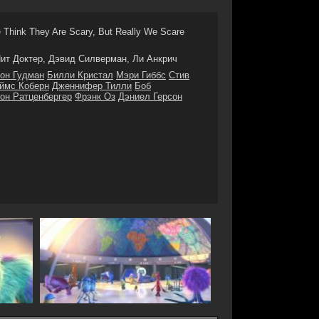
 Think They Are Scary, But Really We Scare
ит Доктер, Дэвид Силверман, Ли Анкрич
он Гудман
Билли Кристал
Мэри Гиббс
Стив
ймс Коберн
Дженнифер Тилли
Боб
он Ратценбергер
Фрэнк Оз
Дэниел Герсон