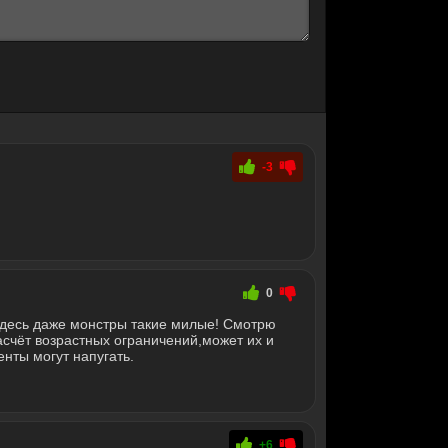
-3
0
десь даже монстры такие милые! Смотрю
асчёт возрастных ограничений,может их и
енты могут напугать.
+6