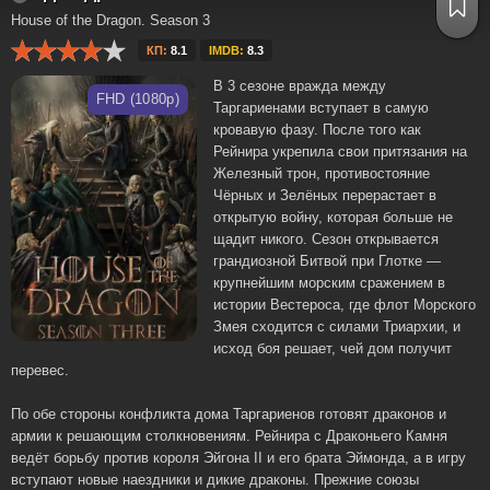
House of the Dragon. Season 3
КП:
8.1
IMDB:
8.3
В 3 сезоне вражда между
FHD (1080p)
Таргариенами вступает в самую
кровавую фазу. После того как
Рейнира укрепила свои притязания на
Железный трон, противостояние
Чёрных и Зелёных перерастает в
открытую войну, которая больше не
щадит никого. Сезон открывается
грандиозной Битвой при Глотке —
крупнейшим морским сражением в
истории Вестероса, где флот Морского
Змея сходится с силами Триархии, и
исход боя решает, чей дом получит
перевес.
По обе стороны конфликта дома Таргариенов готовят драконов и
армии к решающим столкновениям. Рейнира с Драконьего Камня
ведёт борьбу против короля Эйгона II и его брата Эймонда, а в игру
вступают новые наездники и дикие драконы. Прежние союзы