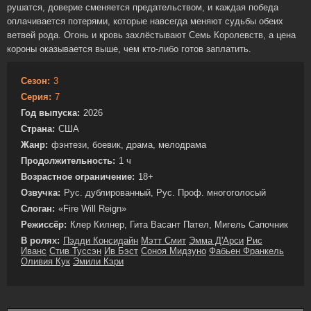
рушатся, доверие сменяется предательством, и каждая победа
оплачивается потерями, которые навсегда меняют судьбы обеих
ветвей рода. Огонь и кровь захлёстывают Семь Королевств, а цена
короны оказывается выше, чем кто-либо готов заплатить.
Сезон:
3
Серия:
7
Год выпуска:
2026
Страна:
США
Жанр:
фэнтези, боевик, драма, мелодрама
Продолжительность:
1 ч
Возрастное ограничение:
18+
Озвучка:
Рус. дублированный, Рус. Проф. многоголосый
Слоган:
«Fire Will Reign»
Режиссёр:
Клер Килнер, Гита Васант Пател, Мигель Сапочник
В ролях:
Пэдди Консидайн
Мэтт Смит
Эмма Д'Арси
Рис
Иванс
Стив Туссэн
Ив Бэст
Соноя Мидзуно
Фабьен Франкель
Оливия Кук
Эмили Кэри