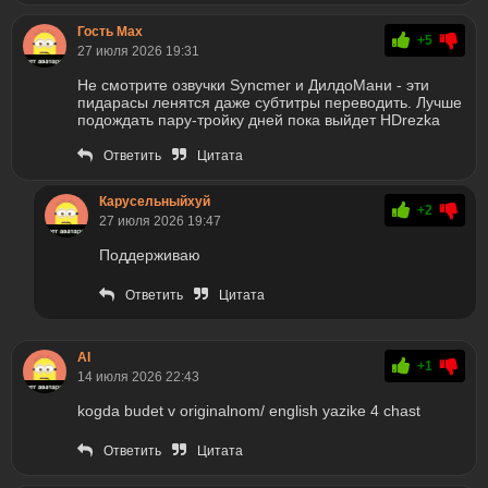
Гость Max
+5
27 июля 2026 19:31
Не смотрите озвучки Syncmer и ДилдоМани - эти
пидарасы ленятся даже субтитры переводить. Лучше
подождать пару-тройку дней пока выйдет HDrezka
Ответить
Цитата
Карусельныйхуй
+2
27 июля 2026 19:47
Поддерживаю
Ответить
Цитата
AI
+1
14 июля 2026 22:43
kogda budet v originalnom/ english yazike 4 chast
Ответить
Цитата