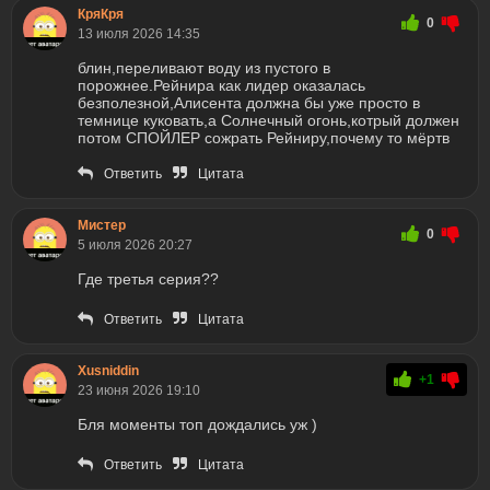
КряКря
0
13 июля 2026 14:35
блин,переливают воду из пустого в
порожнее.Рейнира как лидер оказалась
безполезной,Алисента должна бы уже просто в
темнице куковать,а Солнечный огонь,котрый должен
потом СПОЙЛЕР сожрать Рейниру,почему то мёртв
Ответить
Цитата
Мистер
0
5 июля 2026 20:27
Где третья серия??
Ответить
Цитата
Xusniddin
+1
23 июня 2026 19:10
Бля моменты топ дождались уж )
Ответить
Цитата