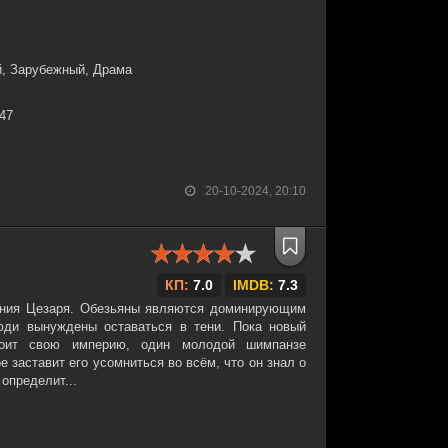
й, Зарубежный, Драма
:47
20-10-2024, 20:10
КП:
7.0
IMDB:
7.3
ения Цезаря. Обезьяны являются доминирующим
юди вынуждены оставаться в тени. Пока новый
роит свою империю, один молодой шимпанзе
е заставит его усомниться во всём, что он знал о
определит...