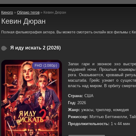
Киного
»
Облако тегов
» Кевин Дюран
Кевин Дюран
Полная фильмография актера. Вы можете смотреть онлайн все фильмы с Ке
Я иду искать 2 (2026)
Запах гари и звонкое эхо выстр
FHD (1080p)
недавней ночи. Прошлые кошмары 
рога. Оказывается, кровавый риту
масштаба. Грейс узнает о существ
власть над миром. В орбиту смертел
Страна:
США
Год:
2026
Жанр:
ужасы, триллер, комедия
Режиссер:
Мэттью Беттинелли, Та
Продолжительность:
1 ч 44 мин