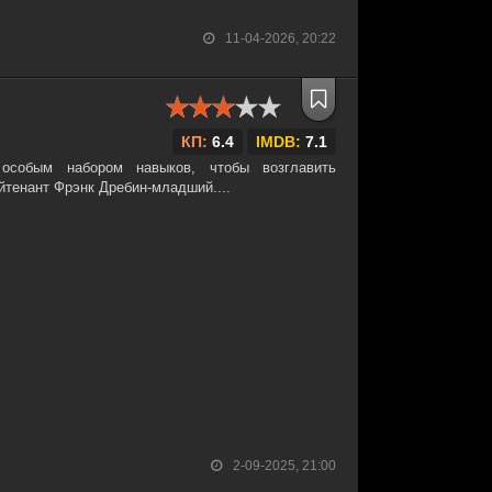
11-04-2026, 20:22
КП:
6.4
IMDB:
7.1
особым набором навыков, чтобы возглавить
йтенант Фрэнк Дребин-младший....
2-09-2025, 21:00