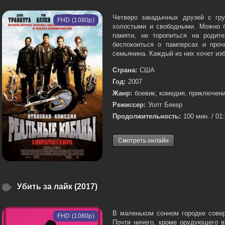
Четверо закадычных друзей с гр
FHD (1080p)
холостыми и свободными. Можно б
памяти, не торопиться на родит
беспокоиться о памперсах и про
семьянина. Каждый из них хочет изб
Страна:
США
Год:
2007
Жанр:
боевик, комедия, приключен
Режиссер:
Уолт Бекер
Продолжительность:
100 мин. / 01
Смотреть онлайн
Убить за лайк (2017)
В маленьком сонном городке совер
FHD (1080p)
Почти ничего, кроме орудующего в