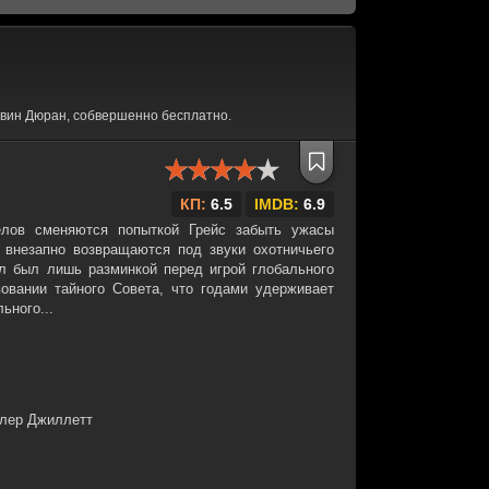
вин Дюран, собвершенно бесплатно.
КП:
6.5
IMDB:
6.9
елов сменяются попыткой Грейс забыть ужасы
внезапно возвращаются под звуки охотничьего
ал был лишь разминкой перед игрой глобального
овании тайного Совета, что годами удерживает
ьного...
йлер Джиллетт