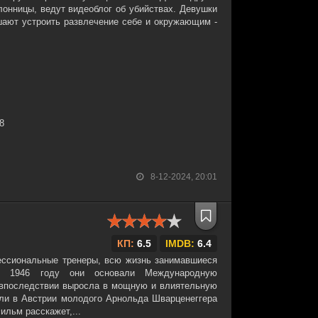
лонницы, ведут видеоблог об убийствах. Девушки
шают устроить развлечение себе и окружающим -
38
8-12-2024, 20:01
КП:
6.5
IMDB:
6.4
ессиональные тренеры, всю жизнь занимавшиеся
 В 1946 году они основали Международную
 впоследствии выросла в мощную и влиятельную
ли в Австрии молодого Арнольда Шварценеггера
ильм расскажет,...