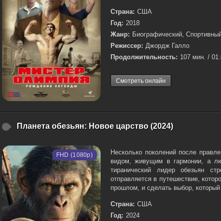
Страна:
США
Год:
2018
Жанр:
Биографический, Спортивны
Режиссер:
Джордж Галло
Продолжительность:
107 мин. / 01
Смотреть онлайн
Планета обезьян: Новое царство (2024)
Несколько поколений после правл
FHD (1080p)
видом, живущим в гармонии, а л
тиранический лидер обезьян ст
отправляется в путешествие, которо
прошлом, и сделать выбор, который 
Страна:
США
Год:
2024