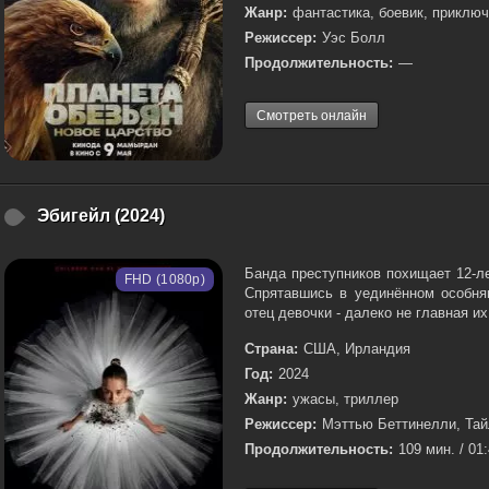
Жанр:
фантастика, боевик, приклю
Режиссер:
Уэс Болл
Продолжительность:
—
Смотреть онлайн
Эбигейл (2024)
Банда преступников похищает 12-л
FHD (1080p)
Спрятавшись в уединённом особня
отец девочки - далеко не главная их
Страна:
США, Ирландия
Год:
2024
Жанр:
ужасы, триллер
Режиссер:
Мэттью Беттинелли, Та
Продолжительность:
109 мин. / 01