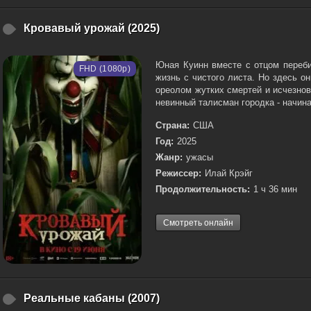
Кровавый урожай (2025)
Юная Куинн вместе с отцом переби
FHD (1080p)
жизнь с чистого листа. Но здесь о
ореолом жутких смертей и исчезно
невинный талисман городка - начина
Страна:
США
Год:
2025
Жанр:
ужасы
Режиссер:
Илай Крэйг
Продолжительность:
1 ч 36 мин
Смотреть онлайн
Реальные кабаны (2007)