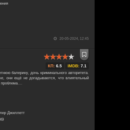
чения
20-05-2024, 12:45
КП:
6.5
IMDB:
7.1
етнюю балерину, дочь криминального авторитета.
ке, они ещё не догадываются, что влиятельный
 проблема....
йлер Джиллетт
:49