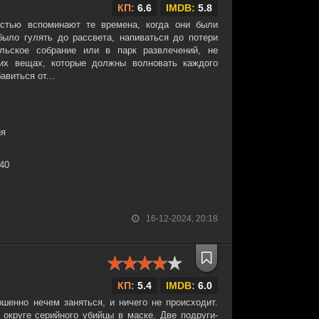
КП:
6.6
IMDB:
5.8
устью вспоминают те времена, когда они были
ыло гулять до рассвета, напиваться до потери
ельское собрание или в парк развлечений, не
чих вещах, которые должны волновать каждого
авиться от...
ия
:40
16-12-2024, 20:18
КП:
5.4
IMDB:
6.0
шенно нечем заняться, и ничего не происходит.
 округе серийного убийцы в маске. Две подруги-