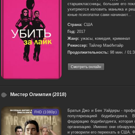
старшеклассницы, большие его пок
ухитряются изловить маньяка и ре
юные психопатки сами начинают...
Страна:
США
Год:
2017
Жанр:
ужасы, комедия, криминал
Режиссер:
Тайлер МакИнтайр
Продолжительность:
98 мин. / 01:
Смотреть онлайн
Мистер Олимпия (2018)
Братья Джо и Бен Уайдеры - проф
FHD (1080p)
популяризацией бодибилдинга.
федерацию бодибилдинга, которая
организацию. Именно они обнаружи
и уговорили его переехать в США. Ф