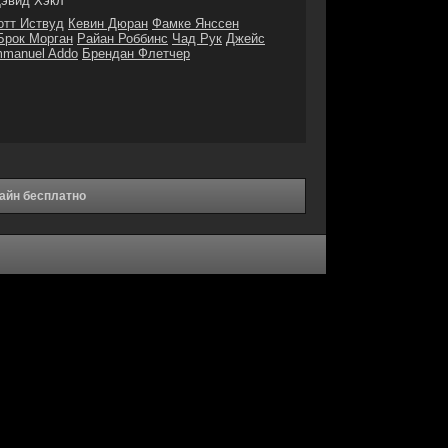
эвид Хэкл
отт Иствуд
Кевин Дюран
Фамке Янссен
Брок Морган
Райан Роббинс
Чад Рук
Джейс
manuel Addo
Брендан Флетчер
айн бесплатно