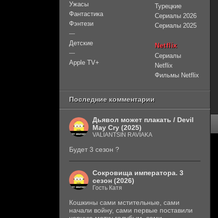
Ужасы
Турецкие
Фантастика
Сериалы 2026
Фэнтези
Сериалы 2025
—
Детские
Netflix
—
Сериалы
Apple TV+
Netflix
Фильмы Netflix
Последние комментарии
Дьявол может плакать / Devil
May Cry (2025)
VALIANTSIN RAVIAKA
Будет 3 сезон ?
Сокровища императора. 3
сезон (2026)
Гость Катя
Кошкины сами мстительные, сами
начали войну, сами первые поставили