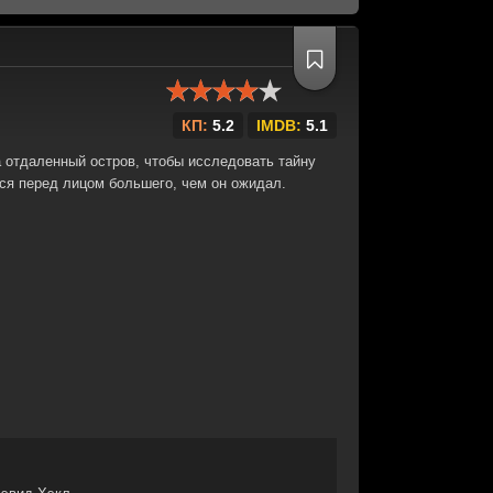
КП:
5.2
IMDB:
5.1
 отдаленный остров, чтобы исследовать тайну
тся перед лицом большего, чем он ожидал.