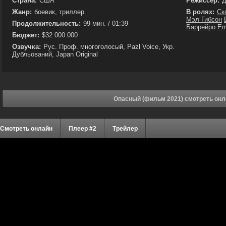
Страна:
США
Режиссёр:
Д
Жанр:
боевик, триллер
В ролях:
Ск
Мэл Гибсон
Продолжительность:
99 мин. / 01:39
Баррейро
Em
Бюджет:
$32 000 000
Озвучка:
Рус. Проф. многоголосый, Pazl Voice, Укр.
Дубльований, Japan Original
Опасный (фильм 2021) смотреть онл
Смотреть онлайн
Плеер #2
Трейлер