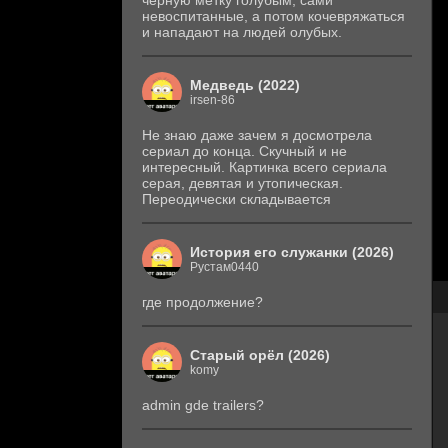
черную метку голубым, сами
невоспитанные, а потом кочевряжаться
и нападают на людей олубых.
Медведь (2022)
irsen-86
Не знаю даже зачем я досмотрела
сериал до конца. Скучный и не
интересный. Картинка всего сериала
серая, девятая и утопическая.
Переодически складывается
История его служанки (2026)
Рустам0440
где продолжение?
Старый орёл (2026)
komy
admin gde trailers?