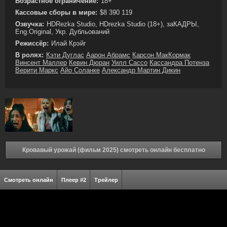
Возрастное ограничение:
18+
Кассовые сборы в мире:
$8 390 119
Озвучка:
HDRezka Studio, HDrezka Studio (18+), заКАДРЫ,
Eng.Original, Укр. Дубльований
Режиссёр:
Илай Крэйг
В ролях:
Кэти Дуглас
Аарон Абрамс
Карсон МакКормак
Винсент Маллер
Кевин Дюран
Уилл Сассо
Кассандра Потенза
Верити Маркс
Айо Соланке
Александр Мартин Дикин
Кровавый урожай (фильм 2025) смотреть онлайн бесплатно
Смотреть онлайн
Плеер #2
Трейлер