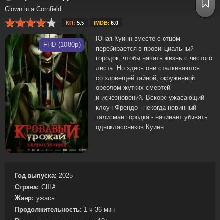
Clown in a Cornfield
КП:
5.5
IMDB:
6.0
Юная Куинн вместе с отцом
FHD (1080p)
перебирается в провинциальный
городок, чтобы начать жизнь с чистого
листа. Но здесь они сталкиваются
со зловещей тайной, окруженной
ореолом жутких смертей
и исчезновений. Вскоре ужасающий
клоун Френдо - некогда невинный
талисман городка - начинает убивать
одноклассников Куинн.
Год выпуска:
2025
Страна:
США
Жанр:
ужасы
Продолжительность:
1 ч 36 мин