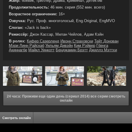
Жанр:
боевик, триллер, драма, криминал, детектив
Продолжительность:
46 мин. серия (552 мин. всего)
Возрастное ограничение:
16+
Озвучка:
Рус. Проф. многоголосый, Eng.Original, EngMVO
Слоган:
«Jack is back»
Режиссёр:
Джон Кассар, Милан Чейлов, Адам Кэйн
В ролях:
Кифер Сазерленд
Ивонн Страховски
Тейт Донован
Мэри Линн Райскаб
Уильям Дивэйн
Ким Рэйвер
Гбенга
Акиннагбе
Майкл Уинкотт
Бенджамин Брэтт
Джиллз Мэттхи
24 часа: Проживи еще один день (сериал 2014) все серии смотреть
онлайн
Смотреть онлайн