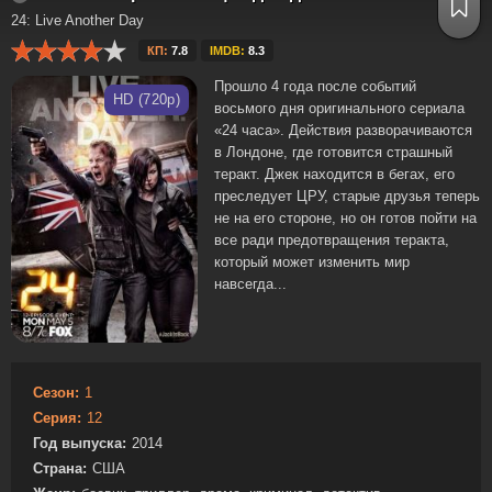
24: Live Another Day
КП:
7.8
IMDB:
8.3
Прошло 4 года после событий
HD (720p)
восьмого дня оригинального сериала
«24 часа». Действия разворачиваются
в Лондоне, где готовится страшный
теракт. Джек находится в бегах, его
преследует ЦРУ, старые друзья теперь
не на его стороне, но он готов пойти на
все ради предотвращения теракта,
который может изменить мир
навсегда...
Сезон:
1
Серия:
12
Год выпуска:
2014
Страна:
США