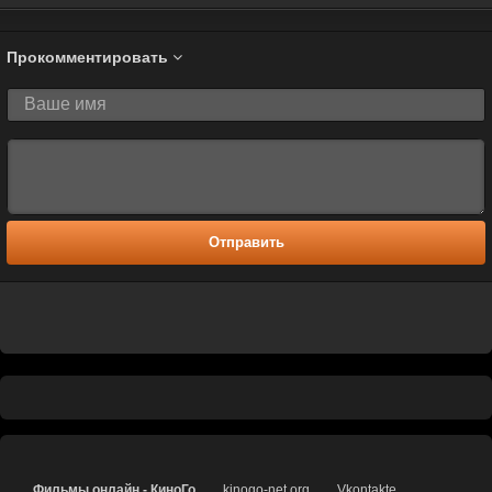
Прокомментировать
Отправить
Фильмы онлайн - КиноГо
kinogo-net.org
Vkontakte