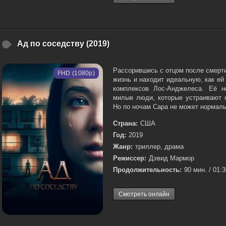
Ад по соседству (2019)
Рассорившись с отцом после смерт
FHD (1080p)
жизнь и находит идеальную, как ей
комплексов Лос-Анджелеса. Её н
милые люди, которые устраивают с
Но по ночам Сара не может нормаль
Страна:
США
Год:
2019
Жанр:
триллер, драма
Режиссер:
Дэвид Мармор
Продолжительность:
90 мин. / 01:
Смотреть онлайн