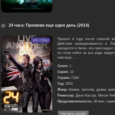
24 часа: Проживи еще один день (2014)
Прошло 4 года после событий во
HD (720p)
Действия разворачиваются в Лон
находится в бегах, его преследует 
он готов пойти на все ради предо
навсегда......
Сезон:
1
Серия:
12
Страна:
США
Год:
2014
Жанр:
боевик, триллер, драма, кри
Режиссер:
Джон Кассар, Милан Чей
Продолжительность:
46 мин. серия
Смотреть онлайн