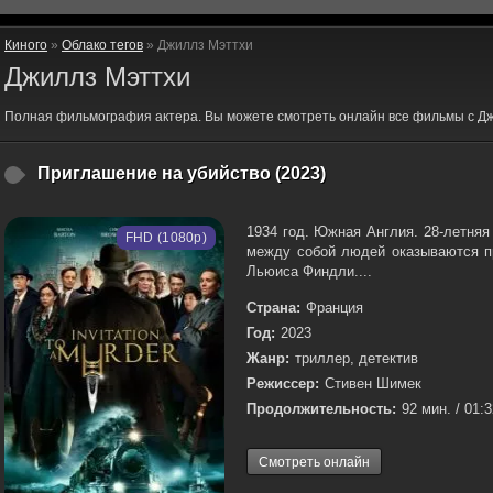
Киного
»
Облако тегов
» Джиллз Мэттхи
Джиллз Мэттхи
Полная фильмография актера. Вы можете смотреть онлайн все фильмы с Дж
Приглашение на убийство (2023)
1934 год. Южная Англия. 28-летняя
FHD (1080p)
между собой людей оказываются п
Льюиса Финдли....
Страна:
Франция
Год:
2023
Жанр:
триллер, детектив
Режиссер:
Стивен Шимек
Продолжительность:
92 мин. / 01:
Смотреть онлайн