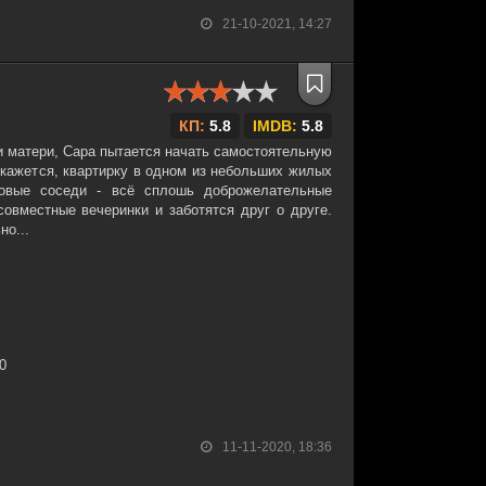
21-10-2021, 14:27
КП:
5.8
IMDB:
5.8
и матери, Сара пытается начать самостоятельную
 кажется, квартирку в одном из небольших жилых
овые соседи - всё сплошь доброжелательные
овместные вечеринки и заботятся друг о друге.
но...
30
11-11-2020, 18:36