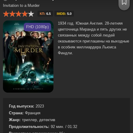
Invitation to a Murder
КП:
6.5
IMDB:
5.0
1934 год. Южная Англия. 28-летняя
FHD (1080p)
цветочница Миранда и пять других не
связанных между собой людей
оказываются приглашены на выходные
в особняк миллиардера Льюиса
Финдли.
Год выпуска:
2023
Страна:
Франция
Жанр:
триллер, детектив
Продолжительность:
92 мин. / 01:32