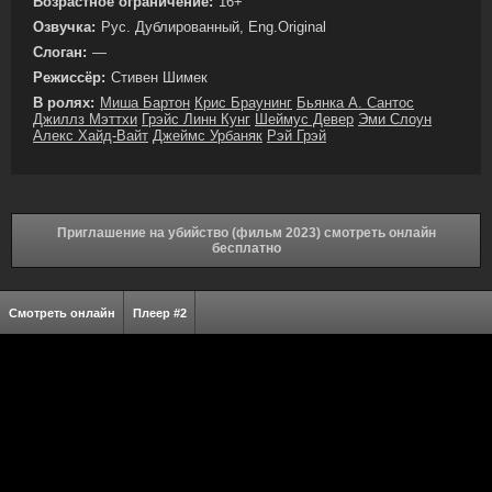
Возрастное ограничение:
16+
Озвучка:
Рус. Дублированный, Eng.Original
Слоган:
—
Режиссёр:
Стивен Шимек
В ролях:
Миша Бартон
Крис Браунинг
Бьянка А. Сантос
Джиллз Мэттхи
Грэйс Линн Кунг
Шеймус Девер
Эми Слоун
Алекс Хайд-Вайт
Джеймс Урбаняк
Рэй Грэй
Приглашение на убийство (фильм 2023) смотреть онлайн
бесплатно
Смотреть онлайн
Плеер #2