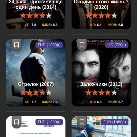
24 часа: Проживи еще
Сколько стоит жизнь?
один день (2014)
(2020)
КП:
7.8
IMDB:
8.3
КП:
6.4
IMDB:
6.8
FHD (1080p)
HD (720p)
Стрелок (2007)
Заложники (2013)
КП:
7.7
IMDB:
7.2
КП:
6.3
IMDB:
6.7
FHD (1080p)
FHD (1080p)