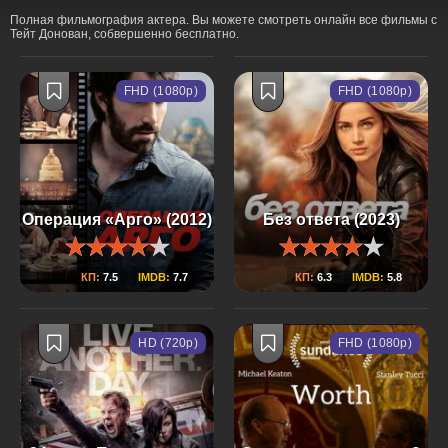
Полная фильмография актера. Вы можете смотреть онлайн все фильмы с
Тейт Донован, собвершенно бесплатно.
FHD (1080p)
FHD (1080p)
Операция «Арго» (2012)
Без ответа (2023)
КП:
7.5
IMDB:
7.7
КП:
6.3
IMDB:
5.8
HD (720p)
FHD (1080p)