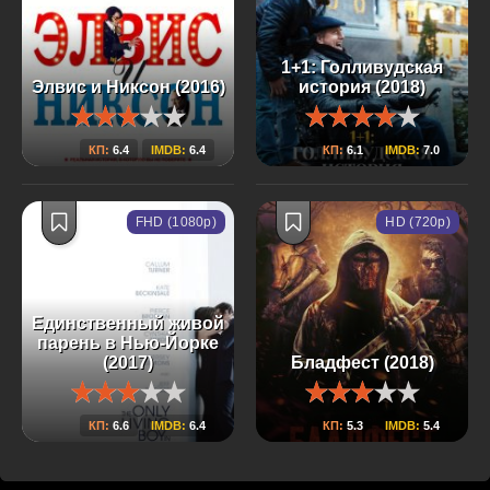
1+1: Голливудская
Элвис и Никсон (2016)
история (2018)
КП:
6.4
IMDB:
6.4
КП:
6.1
IMDB:
7.0
FHD (1080p)
HD (720p)
Единственный живой
парень в Нью-Йорке
(2017)
Бладфест (2018)
КП:
6.6
IMDB:
6.4
КП:
5.3
IMDB:
5.4