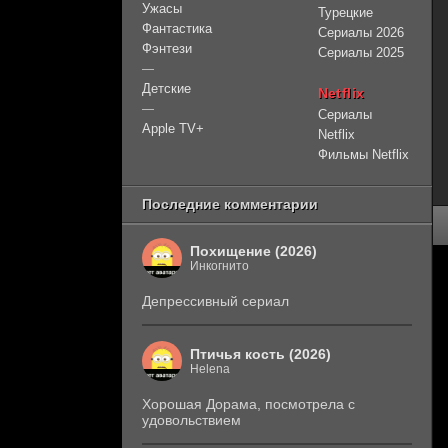
Ужасы
Турецкие
Фантастика
Сериалы 2026
Фэнтези
Сериалы 2025
—
Детские
Netflix
—
Сериалы
Apple TV+
Netflix
Фильмы Netflix
Последние комментарии
Похищение (2026)
Инкогнито
Депрессивный сериал
Птичья кость (2026)
Helena
Хорошая Дорама, посмотрела с
удовольствием