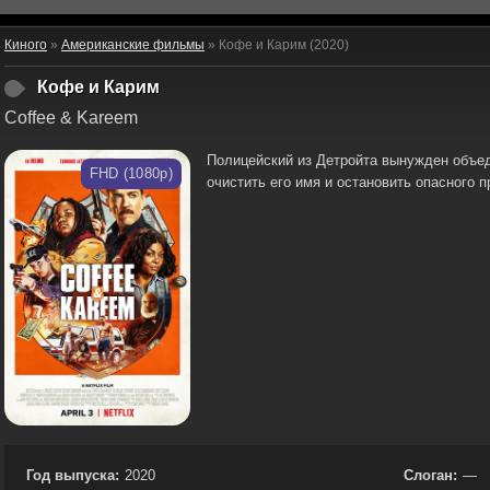
Киного
»
Американские фильмы
» Кофе и Карим (2020)
Кофе и Карим
Coffee & Kareem
Полицейский из Детройта вынужден объед
FHD (1080p)
очистить его имя и остановить опасного п
Год выпуска:
2020
Слоган:
—