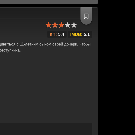
КП:
5.4
IMDB:
5.1
иниться с 11-летним сыном своей дочери, чтобы
реступника.