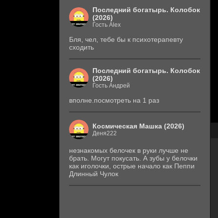
Последний богатырь. Колобок
(2026)
Гость Alex
Бля, чел, тебе бы к психотерапевту
сходить
Последний богатырь. Колобок
(2026)
Гость Андрей
вполне.посмотреть на 1 раз
Космическая Машка (2026)
Деня222
незнакомых белочек в руки лучше не
брать. Могут покусать. А зубы у белочки
как иголочки, острые начало как Пеппи
Длинный Чулок