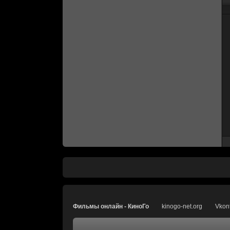
Фильмы онлайн - КиноГо
kinogo-net.org
Vkon