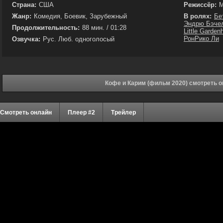
Страна:
США
Режиссёр:
М
Жанр:
Комедия, Боевик, Зарубежный
В ролях:
Бе
Эндрю Бэче
Продолжительность:
88 мин. / 01:28
Little Garden
РонРико Ли
Озвучка:
Рус. Люб. одноголосый
Кофе и Карим (фильм 2020) смотреть 
Смотреть онлайн
Плеер #2
Трейлер