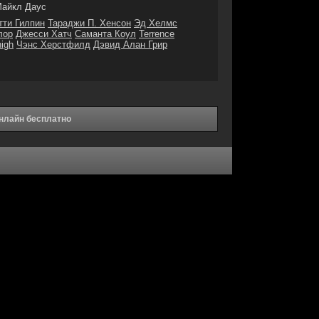
айкл Даус
тти Гилпин
Тараджи П. Хенсон
Эд Хелмс
лор
Джесси Хатч
Саманта Коул
Terrence
high
Чэнс Херстфилд
Дэвид Алан Грир
онлайн бесплатно