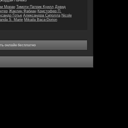
жордан Пачеко
ни Моран
Тимоти Патрик Куилл
Дэвид
нтер
Жаклин Фабиан
Кристофер П.
ксандр Готье
Александра Сиполла
Nicole
nda S. Marie
Mikaila Baca-Dorion
еть онлайн бесплатно