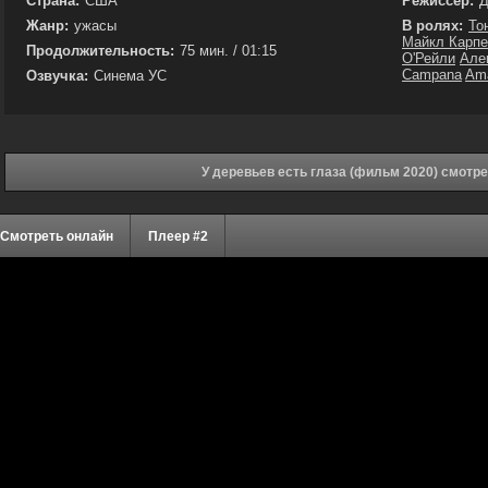
Страна:
США
Режиссёр:
Д
Жанр:
ужасы
В ролях:
То
Майкл Карпе
Продолжительность:
75 мин. / 01:15
О'Рейли
Але
Campana
Ama
Озвучка:
Синема УС
У деревьев есть глаза (фильм 2020) смотр
Смотреть онлайн
Плеер #2