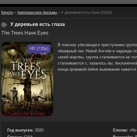
Киного
»
Американские фильмы
» У деревьев есть глаза (2020)
У деревьев есть глаза
The Trees Have Eyes
В поисках убегающего преступника группа
HD (720p)
обширный лес Новой Англии в надежде по
своей жертвы, группа сталкивается не то
сталкиваются с, казалось бы, бесконечно
конца кровавой бойне выживание кажется
Год выпуска:
2020
Слоган:
«No 