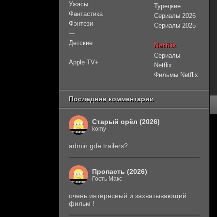
Ужасы
Турецкие
Фантастика
Сериалы 2026
Фэнтези
Сериалы 2025
—
Детские
Netflix
—
Сериалы
Apple TV+
Netflix
Фильмы Netflix
Последние комментарии
Старый орёл (2026)
komy
admin gde trailers?
Пропасть (2026)
Гость Макс
очень интересный и захватывающий
фильм !