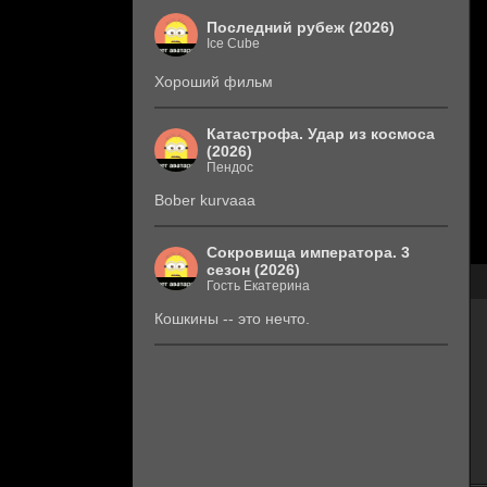
Последний рубеж (2026)
Ice Cube
Хороший фильм
Катастрофа. Удар из космоса
(2026)
Пендос
Bober kurvaaa
Сокровища императора. 3
сезон (2026)
Гость Екатерина
Кошкины -- это нечто.