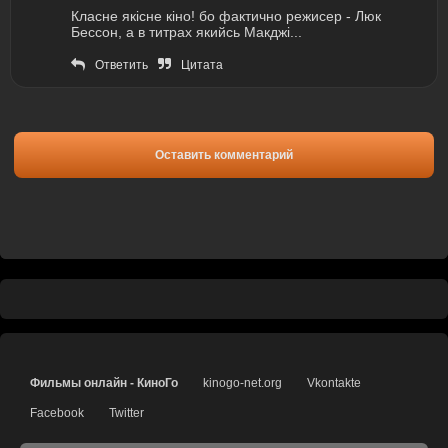
Класне якісне кіно! бо фактично режисер - Люк
Бессон, а в титрах якийсь Макджі...
Ответить
Цитата
Оставить комментарий
Фильмы онлайн - КиноГо
kinogo-net.org
Vkontakte
Facebook
Twitter