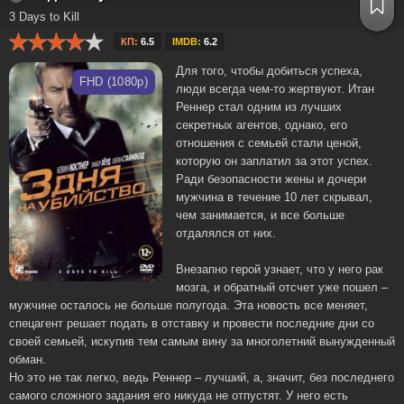
3 Days to Kill
КП:
6.5
IMDB:
6.2
Для того, чтобы добиться успеха,
FHD (1080p)
люди всегда чем-то жертвуют. Итан
Реннер стал одним из лучших
секретных агентов, однако, его
отношения с семьей стали ценой,
которую он заплатил за этот успех.
Ради безопасности жены и дочери
мужчина в течение 10 лет скрывал,
чем занимается, и все больше
отдалялся от них.
Внезапно герой узнает, что у него рак
мозга, и обратный отсчет уже пошел –
мужчине осталось не больше полугода. Эта новость все меняет,
спецагент решает подать в отставку и провести последние дни со
своей семьей, искупив тем самым вину за многолетний вынужденный
обман.
Но это не так легко, ведь Реннер – лучший, а, значит, без последнего
самого сложного задания его никуда не отпустят. У него есть