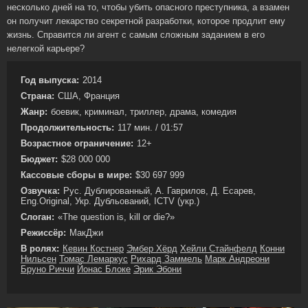
несколько дней на то, чтобы убить опасного преступника, а взамен
он получит лекарство секретной разработки, которое продлит ему
жизнь. Справится ли агент с самым сложным заданием в его
нелегкой карьере?
Год выпуска:
2014
Страна:
США, Франция
Жанр:
боевик, криминал, триллер, драма, комедия
Продолжительность:
117 мин. / 01:57
Возрастное ограничение:
12+
Бюджет:
$28 000 000
Кассовые сборы в мире:
$30 697 999
Озвучка:
Рус. Дублированный, А. Гаврилов, Д. Есарев,
Eng.Original, Укр. Дубльований, ICTV (укр.)
Слоган:
«The question is, kill or die?»
Режиссёр:
МакДжи
В ролях:
Кевин Костнер
Эмбер Хёрд
Хейли Стайнфелд
Конни
Нильсен
Томас Лемаркус
Рихард Заммель
Марк Андреони
Бруно Риччи
Йонас Блоке
Эрик Эбони