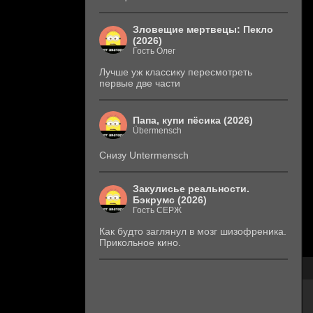
Зловещие мертвецы: Пекло
(2026)
Гость Олег
Лучше уж классику пересмотреть
первые две части
Папа, купи пёсика (2026)
Übermensch
Снизу Untermensch
Закулисье реальности.
Бэкрумс (2026)
Гость СЕРЖ
Как будто заглянул в мозг шизофреника.
Прикольное кино.