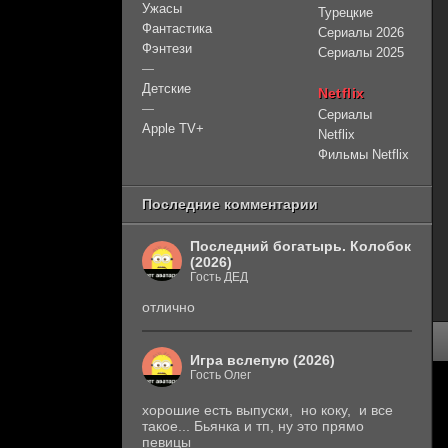
Ужасы
Турецкие
Фантастика
Сериалы 2026
Фэнтези
Сериалы 2025
—
Детские
Netflix
—
Сериалы
Apple TV+
Netflix
Фильмы Netflix
Последние комментарии
Последний богатырь. Колобок
(2026)
Гость ДЕД
отлично
Игра вслепую (2026)
Гость Олег
хорошие есть выпуски, но коку, и все
такое... Бьянка и тп, ну это прямо
певицы