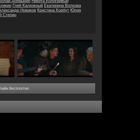
колай Добрынин
Никита Кологривый
зликин
Глеб Калюжный
Екатерина Волкова
Александр Новиков
Кристина Корбут
Юлия
й Степин
лайн бесплатно