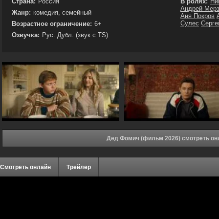
Страна:
Россия
В ролях:
Ни
Андрей Мер
Жанр:
комедия, семейный
Аня Покров
Сулес
Серге
Возрастное ограничение:
6+
Озвучка:
Рус. Дубл. (звук с TS)
Дед Фомич (фильм 2026) смотреть он
Смотреть онлайн
Трейлер