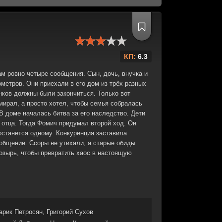
КП:
6.3
м ровно четыре сообщения. Сын, дочь, внучка и
ометров. Они приехали в его дом из трёх разных
онков должны были закончиться. Только вот
мирал, а просто хотел, чтобы семья собралась
В доме началась битва за его наследство. Дети
 отца. Тогда Фомич придумал второй ход. Он
останется одному. Конкуренция заставила
 общение. Ссоры не утихали, а старые обиды
озырь, чтобы превратить хаос в настоящую
арик Петросян, Григорий Сухов