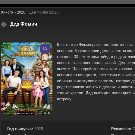
Киного
»
2026
» Дед Фомич (2026)
Дед Фомич
Константин Фомич разослал родственника
TS
невестка бросили свои дела за сотни кил
городов. 30 лет старых обид и редких зв
новость оказалась фальшивкой. Дед не у
вместе. План сработал слишком хорошо. 
вспомнили все долги, претензии и ошибки
объявил о шкатулке с золотом, которая д
родственников забыть о дележе и начать
только крепли. Дед вытащил последний к
встречу.
Год выпуска:
2026
Режиссёр:
Г