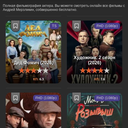
Полная фильмография актера. Вы можете смотреть онлайн все фильмы с
Андрей Мерзликин, собвершенно бесплатно.
TS
FHD (1080p)
Художник. 2 сезон
Дед Фомич (2026)
(2026)
КП:
6.3
КП:
7.6
FHD (1080p)
FHD (1080p)