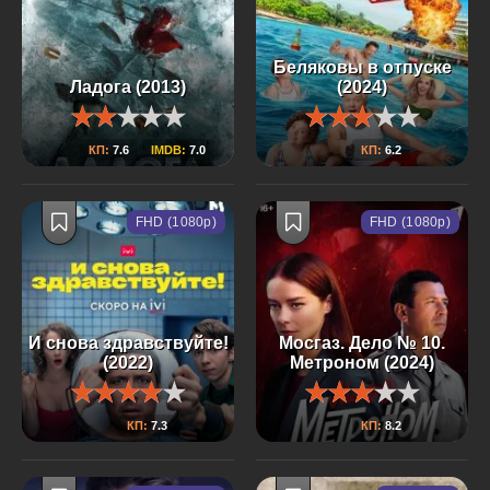
Беляковы в отпуске
Ладога (2013)
(2024)
КП:
7.6
IMDB:
7.0
КП:
6.2
FHD (1080p)
FHD (1080p)
И снова здравствуйте!
Мосгаз. Дело № 10.
(2022)
Метроном (2024)
КП:
7.3
КП:
8.2