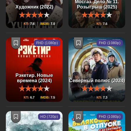
Мосгаз. Дело № 11.
Художник (2022)
Розыгрыш (2025)
КП:
7.6
IMDB:
7.0
КП:
7.6
FHD (1080p)
FHD (1080p)
Рэкетир. Новые
времена (2024)
Северный полюс (2024)
КП:
6.7
IMDB:
7.5
КП:
7.3
HD (720p)
FHD (1080p)