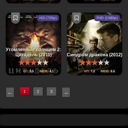
HD (720p)
FHD (1080p)
Утомленные солнцем 2:
Цитадель (2011)
Синдром дракона (2012)
КП:
3.5
IMDB:
4.1
КП:
7.2
IMDB:
6.5
1
2
3
←
→