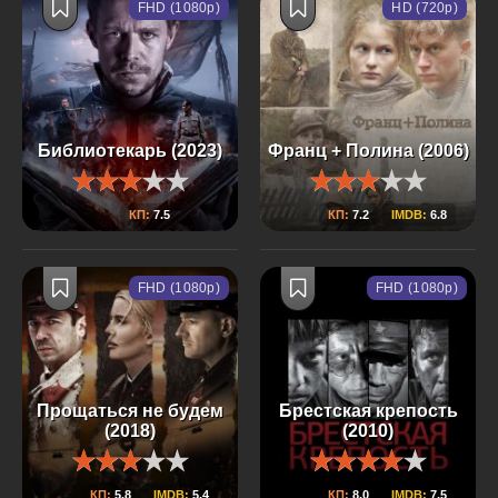
FHD (1080p)
HD (720p)
Библиотекарь (2023)
Франц + Полина (2006)
КП:
7.5
КП:
7.2
IMDB:
6.8
FHD (1080p)
FHD (1080p)
Прощаться не будем
Брестская крепость
(2018)
(2010)
КП:
5.8
IMDB:
5.4
КП:
8.0
IMDB:
7.5