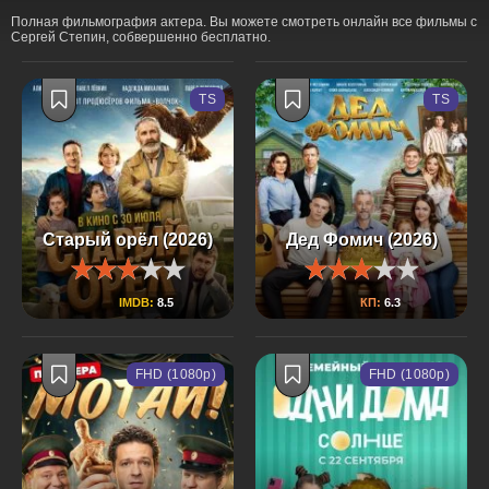
Полная фильмография актера. Вы можете смотреть онлайн все фильмы с
Сергей Степин, собвершенно бесплатно.
TS
TS
Старый орёл (2026)
Дед Фомич (2026)
IMDB:
8.5
КП:
6.3
FHD (1080p)
FHD (1080p)