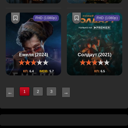
FHD (1080p)
FHD (1080p)
Емеля (2024)
Солдаут (2021)
КП:
6.4
IMDB:
5.7
КП:
6.5
1
2
3
←
→