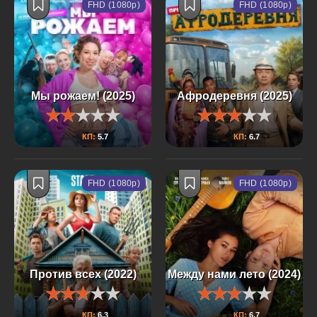
FHD (1080p)
FHD (1080p)
Мы рожаем! (2025)
Афродеревня (2025)
КП:
5.7
КП:
6.7
FHD (1080p)
FHD (1080p)
Против всех (2022)
Между нами лето (2024)
КП:
6.3
КП:
6.7