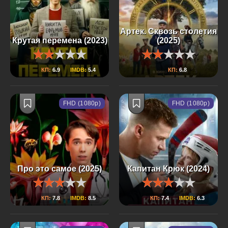
Артек. Сквозь столетия
Крутая перемена (2023)
(2025)
КП:
6.9
IMDB:
5.4
КП:
6.8
FHD (1080p)
FHD (1080p)
Про это самое (2025)
Капитан Крюк (2024)
КП:
7.8
IMDB:
8.5
КП:
7.4
IMDB:
6.3