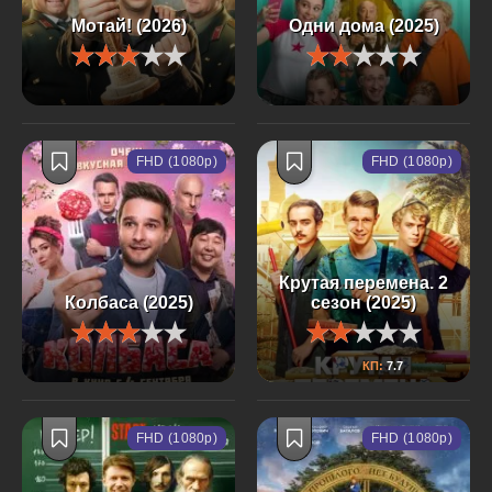
Мотай! (2026)
Одни дома (2025)
FHD (1080p)
FHD (1080p)
Крутая перемена. 2
Колбаса (2025)
сезон (2025)
КП:
7.7
FHD (1080p)
FHD (1080p)