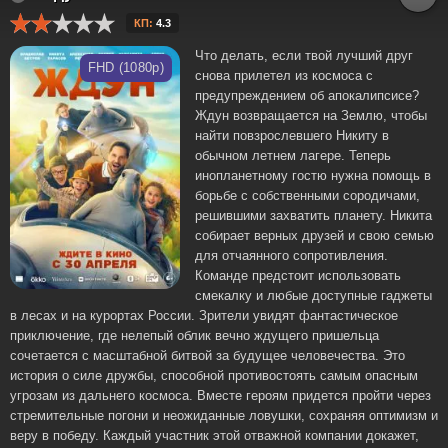
КП:
4.3
Что делать, если твой лучший друг
FHD (1080p)
снова прилетел из космоса с
предупреждением об апокалипсисе?
Ждун возвращается на Землю, чтобы
найти повзрослевшего Никиту в
обычном летнем лагере. Теперь
инопланетному гостю нужна помощь в
борьбе с собственными сородичами,
решившими захватить планету. Никита
собирает верных друзей и свою семью
для отчаянного сопротивления.
Команде предстоит использовать
смекалку и любые доступные гаджеты
в лесах и на курортах России. Зрители увидят фантастическое
приключение, где нелепый облик вечно ждущего пришельца
сочетается с масштабной битвой за будущее человечества. Это
история о силе дружбы, способной противостоять самым опасным
угрозам из дальнего космоса. Вместе героям придется пройти через
стремительные погони и неожиданные ловушки, сохраняя оптимизм и
веру в победу. Каждый участник этой отважной компании докажет,