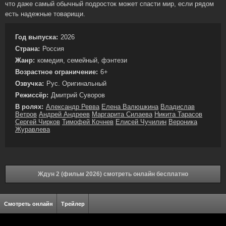
что даже самый обычный подросток может спасти мир, если рядом
есть надежные товарищи.
Год выпуска:
2026
Страна:
Россия
Жанр:
комедия, семейный, фэнтези
Возрастное ограничение:
6+
Озвучка:
Рус. Оригинальный
Режиссёр:
Дмитрий Суворов
В ролях:
Александр Ревва
Елена Валюшкина
Владислав
Ветров
Андрей Андреев
Маргарита Силаева
Никита Тарасов
Сергей Чирков
Тимофей Кочнев
Елисей Чучилин
Вероника
Журавлева
Ждун 2 (фильм 2026) смотреть онлайн бесплатно
Смотреть онлайн
Трейлер