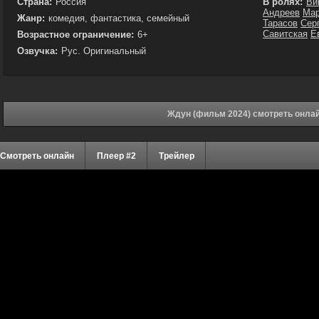
Страна:
Россия
В ролях:
Ви
Андреев
Мар
Жанр:
комедия, фантастика, семейный
Тарасов
Сер
Савитская
Е
Возрастное ограничение:
6+
Озвучка:
Рус. Оригинальный
Ждун (фильм 2024) смотреть онла
Смотреть онлайн
Плеер #2
Трейлер