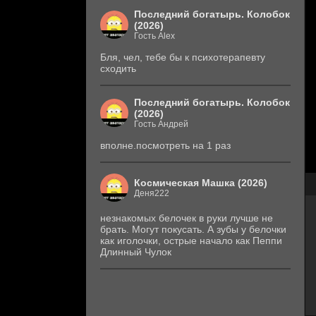
Последний богатырь. Колобок
(2026)
Гость Alex
Бля, чел, тебе бы к психотерапевту
сходить
Последний богатырь. Колобок
(2026)
Гость Андрей
вполне.посмотреть на 1 раз
Космическая Машка (2026)
Деня222
незнакомых белочек в руки лучше не
брать. Могут покусать. А зубы у белочки
как иголочки, острые начало как Пеппи
Длинный Чулок