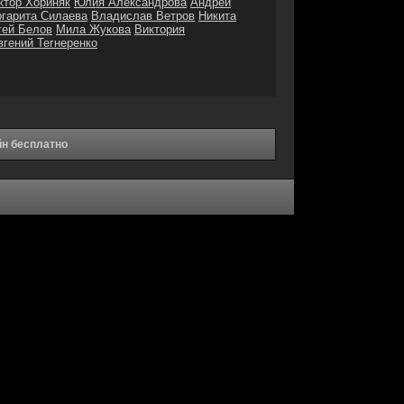
ктор Хориняк
Юлия Александрова
Андрей
гарита Силаева
Владислав Ветров
Никита
гей Белов
Мила Жукова
Виктория
вгений Тегнеренко
йн бесплатно