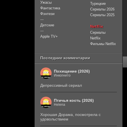
Ужасы
Турецкие
Фантастика
Сериалы 2026
Фэнтези
Сериалы 2025
—
Детские
Netflix
—
Сериалы
Apple TV+
Netflix
Фильмы Netflix
Последние комментарии
Похищение (2026)
Инкогнито
Депрессивный сериал
Птичья кость (2026)
Helena
Хорошая Дорама, посмотрела с
удовольствием