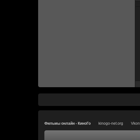
Фильмы онлайн - КиноГо
kinogo-net.org
Vkon