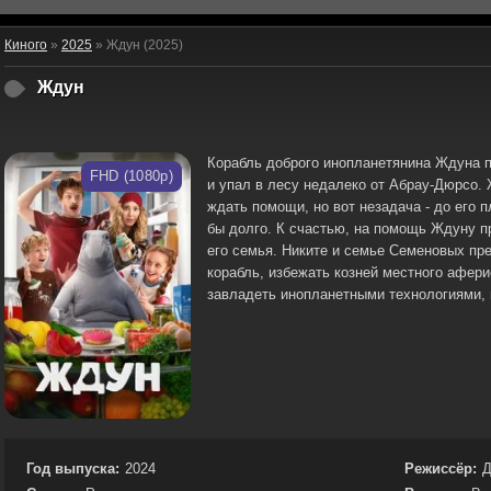
Киного
»
2025
» Ждун (2025)
Ждун
Корабль доброго инопланетянина Ждуна 
FHD (1080p)
и упал в лесу недалеко от Абрау-Дюрсо. 
ждать помощи, но вот незадача - до его 
бы долго. К счастью, на помощь Ждуну п
его семья. Никите и семье Семеновых пр
корабль, избежать козней местного афери
завладеть инопланетными технологиями, и
Год выпуска:
2024
Режиссёр:
Д