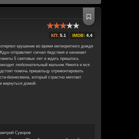
КП:
5.1
IMDB:
4.4
потерпел крушение во время метеоритного дождя
Ждун отправляет сигнал бедствия и начинает
планеты 5 световых лет и ждать пришлось
риходит любознательный мальчик Никита и вся
едстоит помочь пришельцу отремонтировать
ста-бизнесмена, который страстно мечтает
 вернуться домой.
митрий Суворов