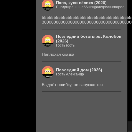
Папа, купи пёсика (2026)
Пнодлщзешшне56шгщравмриакнгпарол
55555555555555555555555555555555555555
30000000000000000000000000000000000000
Последний богатырь. Колобок
(2026)
Гость гость
Неплохая сказка
Последний дом (2026)
Гость Александр
Выдаёт ошибку, не запускается