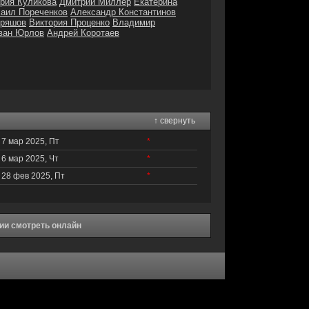
рия Куликова
Дмитрий Миллер
Екатерина
аил Пореченков
Александр Константинов
дряшов
Виктория Проценко
Владимир
ван Юрлов
Андрей Коротаев
↑ свернуть
7 мар 2025, Пт
*
6 мар 2025, Чт
*
28 фев 2025, Пт
*
ии смотреть онлайн