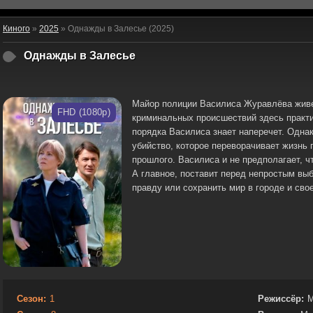
Киного
»
2025
» Однажды в Залесье (2025)
Однажды в Залесье
Майор полиции Василиса Журавлёва живе
FHD (1080p)
криминальных происшествий здесь практи
порядка Василиса знает наперечет. Однак
убийство, которое переворачивает жизнь г
прошлого. Василиса и не предполагает, чт
А главное, поставит перед непростым вы
правду или сохранить мир в городе и сво
Сезон:
1
Режиссёр:
М