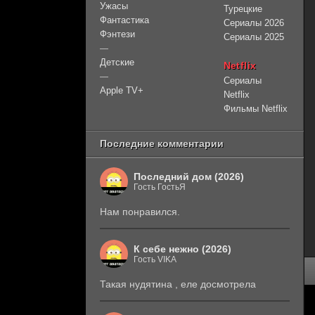
Ужасы
Турецкие
Фантастика
Сериалы 2026
Фэнтези
Сериалы 2025
—
Детские
Netflix
—
Сериалы
Apple TV+
Netflix
Фильмы Netflix
Последние комментарии
Последний дом (2026)
Гость ГостьЯ
Нам понравился.
К себе нежно (2026)
Гость VIKA
Такая нудятина , еле досмотрела