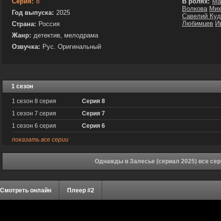
Серия:
8
В ролях:
Ма
Волкова
Мих
Год выпуска:
2025
Савелий Ку
Любимцев
И
Страна:
Россия
Жанр:
детектив, мелодрама
Озвучка:
Рус. Оригинальный
1 сезон
1 сезон 8 серия
Серия 8
1 сезон 7 серия
Серия 7
1 сезон 6 серия
Серия 6
показать все серии
Однажды в Залесье (сериал 2025) все сер
Смотреть онлайн
Плеер #2