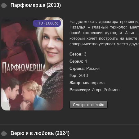
Парфюмерша (2013)
На должность директора провинци
FHD (1080p)
Наталья – главный технолог, меч
новой коллекции духов, и Илья –
который хочет построить на месте
соперничество уступает место друго
Сезон:
3
Серия:
4
Страна:
Россия
Год:
2013
Жанр:
мелодрама
Режиссер:
Игорь Ройзман
Смотреть онлайн
Верю я в любовь (2024)