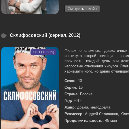
Смотреть онлайн
Склифосовский (сериал, 2012)
Фильм о сложных, драматичных, 
FHD (1080p)
института скорой помощи – знам
прочность, каждый день они дают
непростые отношения хирурга Олега
харизматичного, но давно отчаявшего
Сезон:
13
Серия:
16
Страна:
Россия
Год:
2012
Жанр:
драма, мелодрама
Режиссер:
Андрей Селиванов, Юли
Продолжительность:
45 мин