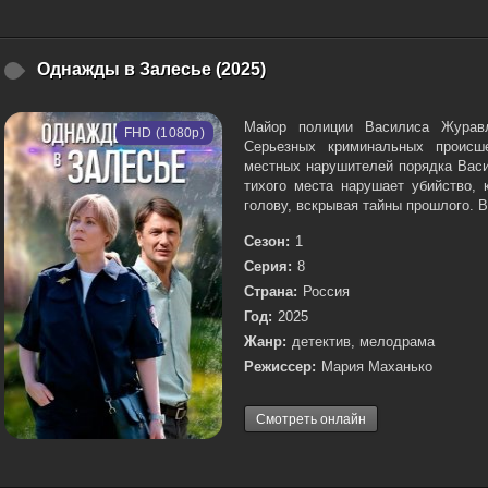
Однажды в Залесье (2025)
Майор полиции Василиса Журав
FHD (1080p)
Серьезных криминальных происше
местных нарушителей порядка Васи
тихого места нарушает убийство, 
голову, вскрывая тайны прошлого. В
Сезон:
1
Серия:
8
Страна:
Россия
Год:
2025
Жанр:
детектив, мелодрама
Режиссер:
Мария Маханько
Смотреть онлайн