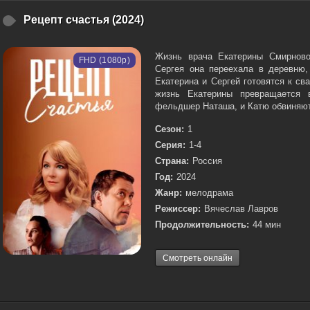
Рецепт счастья (2024)
Жизнь врача Екатерины Смирново
FHD (1080p)
Сергея она переехала в деревню
Екатерина и Сергей готовятся к св
жизнь Екатерины превращается 
фельдшер Наташа, и Катю обвиняют 
Сезон:
1
Серия:
1-4
Страна:
Россия
Год:
2024
Жанр:
мелодрама
Режиссер:
Вячеслав Лавров
Продолжительность:
44 мин
Смотреть онлайн