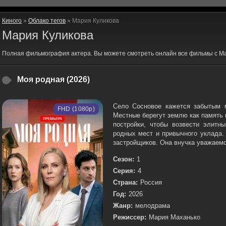
Киного
»
Облако тегов
» Мария Куликова
Мария Куликова
Полная фильмография актера. Вы можете смотреть онлайн все фильмы с Ма
Моя родная (2026)
Село Сосновое кажется забытым 
FHD (1080p)
Местные берегут землю как память 
постройки, чтобы возвести элитн
родных мест и привычного уклада.
застройщиков. Она внучка уважаемог
Сезон:
1
Серия:
4
Страна:
Россия
Год:
2026
Жанр:
мелодрама
Режиссер:
Мария Маханько