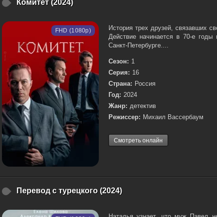
Комитет (2024)
История трех друзей, связавших св
FHD (1080p)
Действие начинается в 70-е годы 
Санкт-Петербурге....
Сезон:
1
Серия:
16
Страна:
Россия
Год:
2024
Жанр:
детектив
Режиссер:
Михаил Вассербаум
Смотреть онлайн
Перевод с турецкого (2024)
Наталья узнает, что муж Павел н