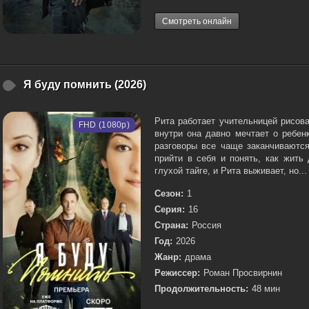
Смотреть онлайн
Я буду помнить (2026)
Рита работает учительницей рисова
FHD (1080p)
внутри она давно мечтает о ребен
разговоры все чаще заканчиваются
прийти в себя и понять, как жить
глухой тайге, и Рита выживает, но...
Сезон:
1
Серия:
16
Страна:
Россия
Год:
2026
Жанр:
драма
Режиссер:
Роман Просвирнин
Продолжительность:
48 мин