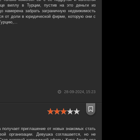
ице виллу в Турции, пустив на это деньги из
до намерена забрать заграничную недвижимость
тся от доли в юридической фирме, которую они с
урцию,...
28-09-2024, 15:23
получает приглашение от новых знакомых стать
вой организации. Девушка соглашается, но не
 Став жертвой хитроумной аферы, Кира Арефьева