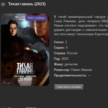
Тихая гавань (2023)
В тихий провинциальный городок 
FHD (1080p)
Саша Ливнева, дочь генерала МВД
Новые коллеги подозревают, что п
держит дистанцию с симпатичными 
без пяти минут пенсионера Короткова
Сезон:
1
Серия:
4
Страна:
Россия
Год:
2023
Жанр:
детектив
Режиссер:
Павел Иванов
Продолжительность:
—
Смотреть онлайн