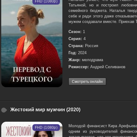
FHD (1080p)
Татьяной, но и построил любовн
семейного бюджета. Наталья твер
себе и ради этого даже отказывае
мужем создавали вместе. Приехав Т
Сезон:
1
Серия:
4
Страна:
Россия
Год:
2024
Жанр:
мелодрама
Режиссер:
Андрей Селиванов
Смотреть онлайн
Жестокий мир мужчин (2020)
Молодой финансист Кира Арефьева 
FHD (1080p)
одним из руководителей финансо
догадывается, что это мошенники.