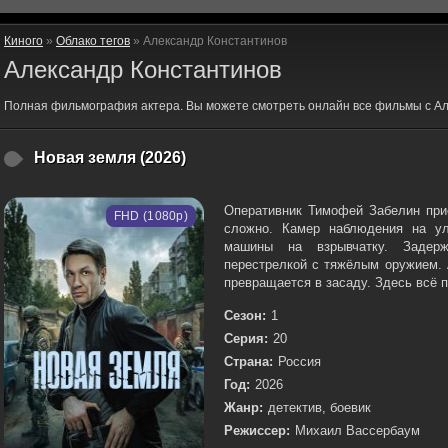
Киного
»
Облако тегов
» Александр Константинов
Александр Константинов
Полная фильмография актера. Вы можете смотреть онлайн все фильмы с Ал
Новая земля (2026)
Оперативник Тимофей Забелин прие
FHD (1080p)
сложно. Камер наблюдения на ул
машины на взрывчатку. Задерж
перестрелкой с тяжёлым оружием. 
превращается в засаду. Здесь всё п
Сезон:
1
Серия:
20
Страна:
Россия
Год:
2026
Жанр:
детектив, боевик
Режиссер:
Михаил Вассербаум