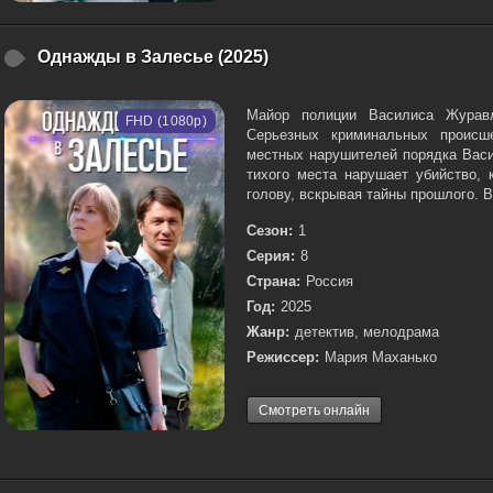
Однажды в Залесье (2025)
Майор полиции Василиса Журав
FHD (1080p)
Серьезных криминальных происше
местных нарушителей порядка Васи
тихого места нарушает убийство, 
голову, вскрывая тайны прошлого. В
Сезон:
1
Серия:
8
Страна:
Россия
Год:
2025
Жанр:
детектив, мелодрама
Режиссер:
Мария Маханько
Смотреть онлайн