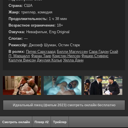
Страна:
США
Жанр:
триллер, комедия
Продолжительность:
1 ч 38 мин
Возрастное ограничение:
18+
Озвучка:
Невафильм, Eng.Original
Слоган:
—
Режиссёр:
Джозеф Шуман, Остин Старк
В ролях:
Питер Сарсгаард
Билли Магнуссен
Сара Гадон
Скай
П. Маршалл
Фаран Таир
Кристин Нилсен
Фишер Стивенс
Каллум Винсон
Джулия Колье
Уилла Данн
Идеальный лжец (фильм 2023) смотреть онлайн бесплатно
Смотреть онлайн
Плеер #2
Трейлер