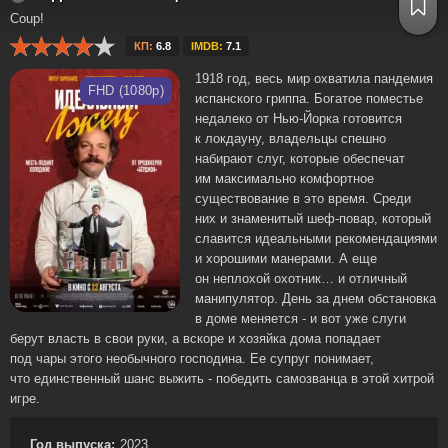
Coup!
КП:
6.8
IMDB:
7.1
1918 год, весь мир охватила пандемия
FHD (1080p)
испанского гриппа. Богатое поместье
недалеко от Нью-Йорка готовится
к локдауну, владельцы спешно
набирают слуг, которые обеспечат
им максимально комфортное
существование в это время. Среди
них и знаменитый шеф-повар, который
славится идеальными рекомендациями
и хорошими манерами. А еще
он неплохой охотник… и отличный
манипулятор. День за днем обстановка
в доме меняется - и вот уже слуги
берут власть в свои руки, а вскоре и хозяйка дома попадает
под чары этого необычного господина. Ее супруг понимает,
что единственный шанс выжить - победить самозванца в этой хитрой
игре.
Год выпуска:
2023