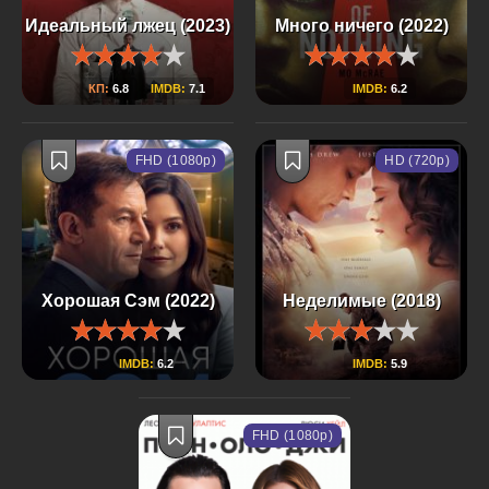
Идеальный лжец (2023)
Много ничего (2022)
КП:
6.8
IMDB:
7.1
IMDB:
6.2
FHD (1080p)
HD (720p)
Хорошая Сэм (2022)
Неделимые (2018)
IMDB:
6.2
IMDB:
5.9
FHD (1080p)