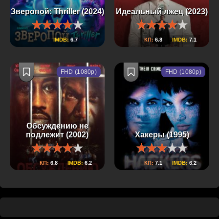
Зверопой: Thriller (2024)
Идеальный лжец (2023)
IMDB:
6.7
КП:
6.8
IMDB:
7.1
FHD (1080p)
FHD (1080p)
Обсуждению не
подлежит (2002)
Хакеры (1995)
КП:
6.8
IMDB:
6.2
КП:
7.1
IMDB:
6.2