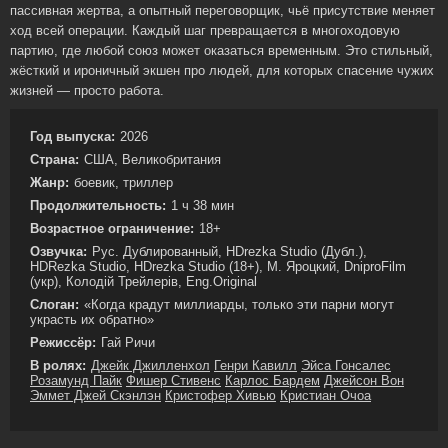
пассивная жертва, а опытный переговорщик, чьё присутствие меняет
ход всей операции. Каждый шаг превращается в многоходовую
партию, где любой союз может оказаться временным. Это стильный,
жёсткий и ироничный экшен про людей, для которых спасение чужих
жизней — просто работа.
Год выпуска:
2026
Страна:
США, Великобритания
Жанр:
боевик, триллер
Продолжительность:
1 ч 38 мин
Возрастное ограничение:
18+
Озвучка:
Рус. Дублированный, HDrezka Studio (Дубл.),
HDRezka Studio, HDrezka Studio (18+), М. Яроцкий, DniproFilm
(укр), Колодій Трейлерів, Eng.Original
Слоган:
«Когда крадут миллиарды, только эти парни могут
украсть их обратно»
Режиссёр:
Гай Ричи
В ролях:
Джейк Джилленхол
Генри Кавилл
Эйса Гонсалес
Розамунд Пайк
Фишер Стивенс
Карлос Бардем
Джейсон Вон
Эммет Джей Скэнлэн
Кристофер Хивью
Кристиан Очоа