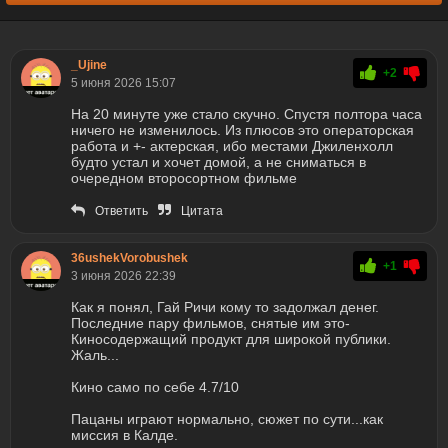
_Ujine
+2
5 июня 2026 15:07
На 20 минуте уже стало скучно. Спустя полтора часа
ничего не изменилось. Из плюсов это операторская
работа и +- актерская, ибо местами Джиленхолл
будто устал и хочет домой, а не сниматься в
очередном второсортном фильме
Ответить
Цитата
36ushekVorobushek
+1
3 июня 2026 22:39
Как я понял, Гай Ричи кому то задолжал денег.
Последние пару фильмов, снятые им это-
Киносодержащий продукт для широкой публики.
Жаль...
Кино само по себе 4.7/10
Пацаны играют нормально, сюжет по сути...как
миссия в Калде.