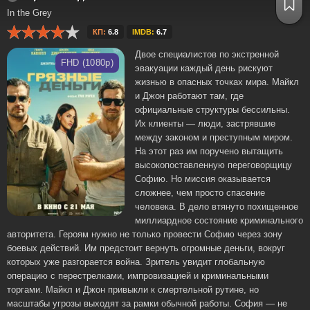
In the Grey
КП:
6.8
IMDB:
6.7
Двое специалистов по экстренной
FHD (1080p)
эвакуации каждый день рискуют
жизнью в опасных точках мира. Майкл
и Джон работают там, где
официальные структуры бессильны.
Их клиенты — люди, застрявшие
между законом и преступным миром.
На этот раз им поручено вытащить
высокопоставленную переговорщицу
Софию. Но миссия оказывается
сложнее, чем просто спасение
человека. В дело втянуто похищенное
миллиардное состояние криминального
авторитета. Героям нужно не только провести Софию через зону
боевых действий. Им предстоит вернуть огромные деньги, вокруг
которых уже разгорается война. Зритель увидит глобальную
операцию с перестрелками, импровизацией и криминальными
торгами. Майкл и Джон привыкли к смертельной рутине, но
масштабы угрозы выходят за рамки обычной работы. София — не