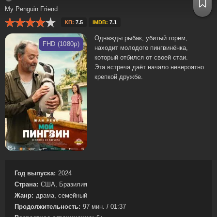
My Penguin Friend
КП:
7.5
IMDB:
7.1
Однажды рыбак, убитый горем,
FHD (1080p)
находит молодого пингвинёнка,
который отбился от своей стаи.
Эта встреча даёт начало невероятно
крепкой дружбе.
Год выпуска:
2024
Страна:
США, Бразилия
Жанр:
драма, семейный
Продолжительность:
97 мин. / 01:37