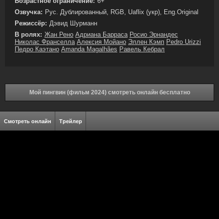
Возрастное ограничение:
6+
Озвучка:
Рус. Дублированный, RGB, Uaflix (укр), Eng.Original
Режиссёр:
Дэвид Шурманн
В ролях:
Жан Рено
Адриана Барраса
Росио Эрнандес
Николас Франселла
Алексия Мойано
Эллен Кэмп
Pedro Urizzi
Педро Каэтано
Amanda Magalhães
Равель Кебрал
Мой пингвин (фильм 2024) смотреть онлайн бесплатно
Смотреть онлайн
Трейлер