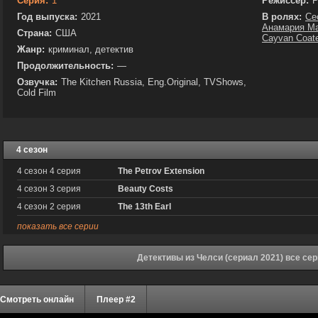
Серия:
1
Режиссёр:
Р
Год выпуска:
2021
В ролях:
Cec
Анамария М
Страна:
США
Cayvan Coat
Жанр:
криминал, детектив
Продолжительность:
—
Озвучка:
The Kitchen Russia, Eng.Original, TVShows,
Cold Film
4 сезон
4 сезон 4 серия
The Petrov Extension
4 сезон 3 серия
Beauty Costs
4 сезон 2 серия
The 13th Earl
показать все серии
Детективы из Челси (сериал 2021) все се
Смотреть онлайн
Плеер #2