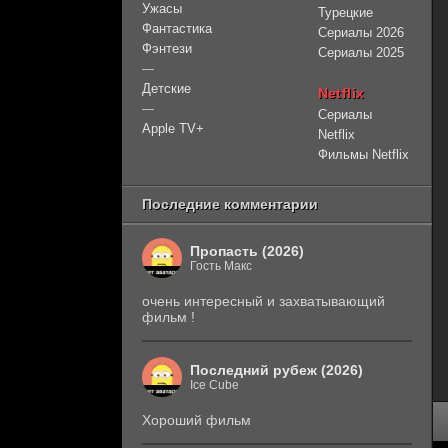
Ужасы
Турецкие
Фантастика
Сериалы 2026
Фэнтези
Сериалы 2025
—
Детские
Netflix
—
Сериалы
Apple TV+
Netflix
Фильмы Netflix
Последние комментарии
Пропасть (2026)
Гость Макс
очень интересный и захватывающий
фильм !
Последний рубеж (2026)
Ice Cube
Хороший фильм