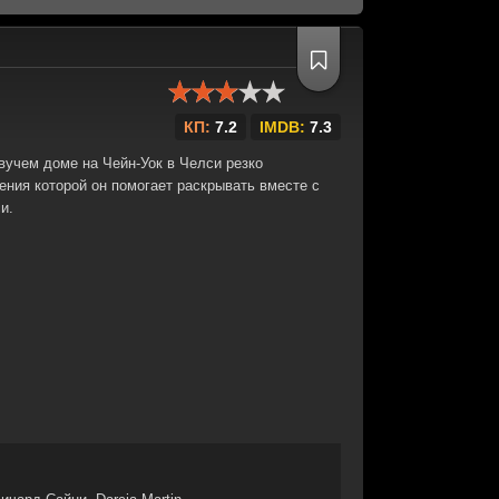
КП:
7.2
IMDB:
7.3
вучем доме на Чейн-Уок в Челси резко
ления которой он помогает раскрывать вместе с
и.