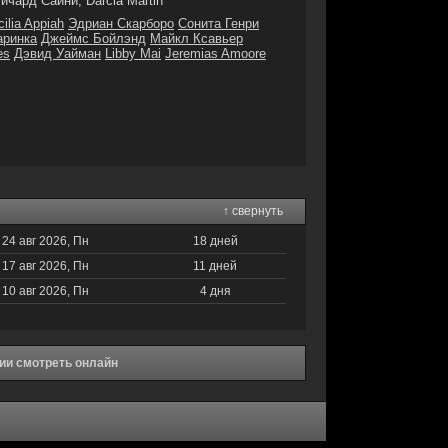
ичард Сайни, Darcia Martin
ilia Appiah
Эдриан Скарборо
Сонита Генри
аринка
Джеймс Бойлэнд
Майкл Ксавьер
es
Дэвид Уайман
Libby Mai
Jeremias Amoore
↑ свернуть
24 авг 2026, Пн
18 дней
17 авг 2026, Пн
11 дней
10 авг 2026, Пн
4 дня
рии смотреть онлайн