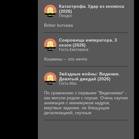
Катастрофа. Удар из космоса
(2026)
Пендос
Bober kurvaaa
Сокровища императора. 3
сезон (2026)
Гость Екатерина
Кошкины -- это нечто.
Звёздные войны: Видения.
Девятый джедай (2026)
Гость Max
По сравнению с первыми "Видениями" -
как жигули рядом с порше. Очень скупая
анимация с минимумом кадров,
мертвые задники, не блещущие
детализацией, скучные