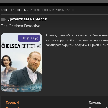
Киного
»
Сериалы 2021
» Детективы из Челси (2021)
Детективы из Челси
The Chelsea Detective
Арнольд, чей образ жизни в разбитом пла
FHD (1080p)
контрастирует с богатой элитой, преступ
партнером округом Колумбия Прией Шамс
Сезон:
4
Слоган:
—